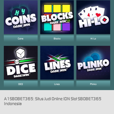
Coins
Blocks
Hi-Lo
DICE
Lines
Plinko
A1SBOBET365: Situs Judi Online IDN Slot SBOBET365
Indonesia