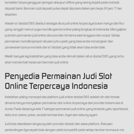
konsisten tanpa gangguan jaringan ataupun offline yang sering terjadi pada metode
deposit bank. Bermain Judi deposit pulsa dapat diproses dalam jam kerja 24 jam 7 hari
sepekan.
Alasan a1sbobet365 disebut sebagai situs judi online terpercaya bukan hanya dari fitur
yang canggih namun juga memiliki games online paling lengkap di indonesia. Menyajikan
puluhan permainan judi online dari provider ternama asia tenggara dan eropa. Setiap
permainan memiliki jackpot ratusan juta rupiah yang bisa anda menangkan dan
penawaran bonus menarik dari a1sbobet yang tidak akan bisa anda tolak.
Masih banyak lagi kelebihan yang bisa anda nikmati dalam situs sbobet365 yang tentu
akan menambah keseruan bermain judi online.
Penyedia Permainan Judi Slot
Online Terpercaya Indonesia
Kelebihan paling menonjol dari platform judi online sbobet365 adalah idn slot terbaik
dimana hanya menyajikan permainan slot online terpercaya dari provider terkemuka di
dunia. Pada dasarnya ada 7 kategori permainan judi online yang tersedia yaitu sportsbook,
slots, live casino, poker, arcade tembak ikan, togel dan sabung ayam.
Judi bola disediakan langsung oleh provider sbobet dan saba platform. Ratusan
pertandingan liga sepak bola dengan odds kompetitif pada setiap taruhan termasuk mix