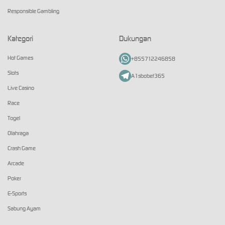
Responsible Gambling
Kategori
Dukungan
Hot Games
+855712246858
Slots
A1sbobet365
Live Casino
Race
Togel
Olahraga
Crash Game
Arcade
Poker
E-Sports
Sabung Ayam