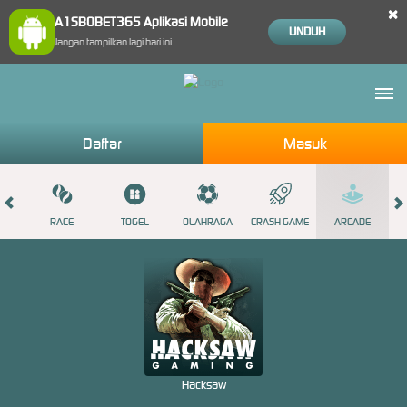
×
A1SBOBET365 Aplikasi Mobile
UNDUH
Jangan tampilkan lagi hari ini
Daftar
Masuk
SINO
RACE
TOGEL
OLAHRAGA
CRASH GAME
ARCADE
Hacksaw