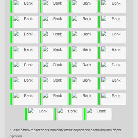
* Selama bank maintenance dan bank offline deposit dan penarikan tidak dapat
diproses