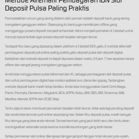
Deposit Pulsa Paling Praktis
Permasalahan umum yang sering dialami oleh pemain adalah deposit bank yang sering
mengalami gangguan sistem. Disamping itu bank juga memiliki jam offline yang
mengganggu proses deposit menjadi terhambat. Hal ini menjadi perhatian A1sbobet untuk
mencari solusi terbaik agar proses deposit berjalan dengan lancar.
Terdapat fitur baru yang dipasang dalam platform a1sbobet365 yaitu 2 metode alternatif
pembayaran deposit judi online paling praktis yaitu deposit pulsa dan deposit digital.
Kelebihan dari metode deposit ini dapat diproses dalam waktu 24 jam 7 hari sepekan tanpa
offline dan sangat jarang mengalami gangguan sistem.
Anda bisa menggunakan pulsa telkomsel dan XL sebagai pembayaran slot deposit pulsa
dan untuk pembayaran digital bisa melalui aplikasi ovo, dana dan gopay. Sedangkan
metode deposit bank masih tetap berlaku. Anda bisa menggunakan bank Cimb Niaga,
Panin, Permata, Danamon, Maybank, BCA, BTPN, Nobu, BNI, DBS, BRI, Sinarmas, BJB,
Mestika, Mandiri, BTPN dan OCBC Nisp.
Tentu saja ini akan membuat permainan berjalan lebih lancar, tidak ada lagi pending deposit
dan anda bisa bermain judi online sepanjang hari. Selain fitur deposit pulsa, masih banyak
fitur lainnya yang bisa anda nikmati. Sensai bermain yang jauh lebih seru dan tentu akan
meningkatkan adrenalin anda karena memiliki keuntungan yang lebih besar.
Setiap permainan slot online dilengkapi dengan jackpot dengan total ratusan juta rupiah.