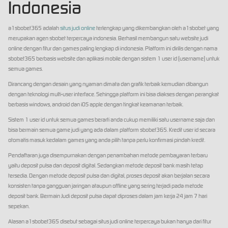
Indonesia
a1sbobet365 adalah
situs judi online
terlengkap yang dikembangkan oleh a1sbobet yang
merupakan agen sbobet terpercaya indonesia. Berhasil membangun satu website judi
online dengan fitur dan games paling lengkap di indonesia. Platform ini dirilis dengan nama
sbobet365 berbasis website dan aplikasi mobile dengan sistem 1 user id (username) untuk
semua games.
Dirancang dengan desain yang nyaman dimata dan grafik terbaik kemudian dibangun
dengan teknologi multi-user interface. Sehingga platform ini bisa diakses dengan perangkat
berbasis windows, android dan iOS apple dengan tingkat keamanan terbaik.
Sistem 1 user id untuk semua games berarti anda cukup memiliki satu username saja dan
bisa bermain semua game judi yang ada dalam platform sbobet365. Kredit user id secara
otomatis masuk kedalam games yang anda pilih tanpa perlu konfirmasi pindah kredit.
Pendaftaran juga disempurnakan dengan penambahan metode pembayaran terbaru
yaitu deposit pulsa dan deposit digital. Sedangkan metode deposit bank masih tetap
tersedia. Dengan metode deposit pulsa dan digital, proses deposit akan berjalan secara
konsisten tanpa gangguan jaringan ataupun offline yang sering terjadi pada metode
deposit bank. Bermain Judi deposit pulsa dapat diproses dalam jam kerja 24 jam 7 hari
sepekan.
Alasan a1sbobet365 disebut sebagai situs judi online terpercaya bukan hanya dari fitur