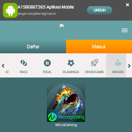
×
A1SBOBET365 Aplikasi Mobile
UNDUH
Jangan tampilkan lagi hari ini
Daftar
Masuk
CASINO
RACE
TOGEL
OLAHRAGA
CRASH GAME
ARCADE
MicroGaming