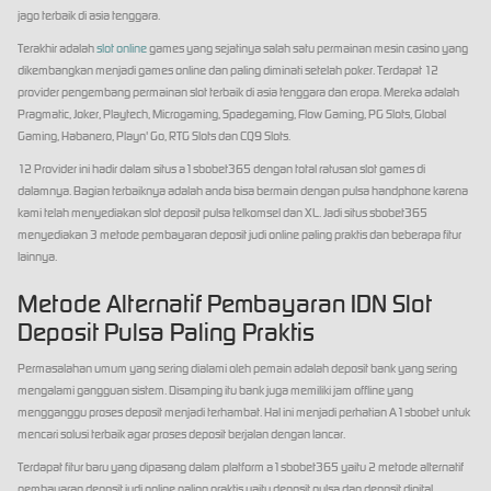
jago terbaik di asia tenggara.
Terakhir adalah
slot online
games yang sejatinya salah satu permainan mesin casino yang
dikembangkan menjadi games online dan paling diminati setelah poker. Terdapat 12
provider pengembang permainan slot terbaik di asia tenggara dan eropa. Mereka adalah
Pragmatic, Joker, Playtech, Microgaming, Spadegaming, Flow Gaming, PG Slots, Global
Gaming, Habanero, Playn' Go, RTG Slots dan CQ9 Slots.
12 Provider ini hadir dalam situs a1sbobet365 dengan total ratusan slot games di
dalamnya. Bagian terbaiknya adalah anda bisa bermain dengan pulsa handphone karena
kami telah menyediakan slot deposit pulsa telkomsel dan XL. Jadi situs sbobet365
menyediakan 3 metode pembayaran deposit judi online paling praktis dan beberapa fitur
lainnya.
Metode Alternatif Pembayaran IDN Slot
Deposit Pulsa Paling Praktis
Permasalahan umum yang sering dialami oleh pemain adalah deposit bank yang sering
mengalami gangguan sistem. Disamping itu bank juga memiliki jam offline yang
mengganggu proses deposit menjadi terhambat. Hal ini menjadi perhatian A1sbobet untuk
mencari solusi terbaik agar proses deposit berjalan dengan lancar.
Terdapat fitur baru yang dipasang dalam platform a1sbobet365 yaitu 2 metode alternatif
pembayaran deposit judi online paling praktis yaitu deposit pulsa dan deposit digital.