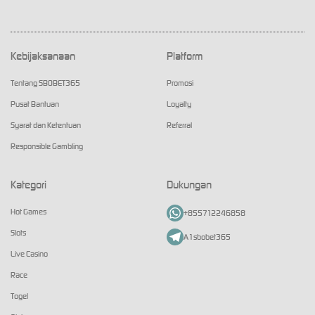
Kebijaksanaan
Platform
Tentang SBOBET365
Promosi
Pusat Bantuan
Loyalty
Syarat dan Ketentuan
Referral
Responsible Gambling
Kategori
Dukungan
Hot Games
+855712246858
Slots
A1sbobet365
Live Casino
Race
Togel