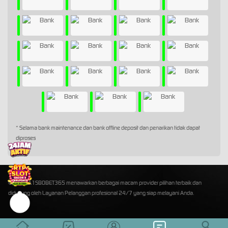
* Selama bank maintenance dan bank offline deposit dan penarikan tidak dapat
diproses
©2026 A1SBOBET365 menawarkan berbagai macam provider pilihan terbaik dan
didukung oleh Layanan Pelanggan profesional 24/7 yang siap melayani Anda.