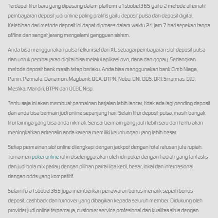
Terdapat fitur baru yang dipasang dalam platform a1sbobet365 yaitu 2 metode alternatif
pembayaran deposit judi online paling praktis yaitu deposit pulsa dan deposit digital.
Kelebihan dari metode deposit ini dapat diproses dalam waktu 24 jam 7 hari sepekan tanpa
offline dan sangat jarang mengalami gangguan sistem.
Anda bisa menggunakan pulsa telkomsel dan XL sebagai pembayaran slot deposit pulsa
dan untuk pembayaran digital bisa melalui aplikasi ovo, dana dan gopay. Sedangkan
metode deposit bank masih tetap berlaku. Anda bisa menggunakan bank Cimb Niaga,
Panin, Permata, Danamon, Maybank, BCA, BTPN, Nobu, BNI, DBS, BRI, Sinarmas, BJB,
Mestika, Mandiri, BTPN dan OCBC Nisp.
Tentu saja ini akan membuat permainan berjalan lebih lancar, tidak ada lagi pending deposit
dan anda bisa bermain judi online sepanjang hari. Selain fitur deposit pulsa, masih banyak
fitur lainnya yang bisa anda nikmati. Sensai bermain yang jauh lebih seru dan tentu akan
meningkatkan adrenalin anda karena memiliki keuntungan yang lebih besar.
Setiap permainan slot online dilengkapi dengan jackpot dengan total ratusan juta rupiah.
Turnamen
poker online
rutin diselenggarakan oleh idn poker dengan hadiah yang fantastis
dan judi bola mix parlay dengan pilihan partai liga kecil, besar, lokal dan internasional
dengan odds yang kompetitif.
Selain itu a1sbobet365 juga memberikan penawaran bonus menarik seperti bonus
deposit, cashback dan turnover yang dibagikan kepada seluruh member. Didukung oleh
provider judi online terpercaya, customer service profesional dan kualitas situs dengan