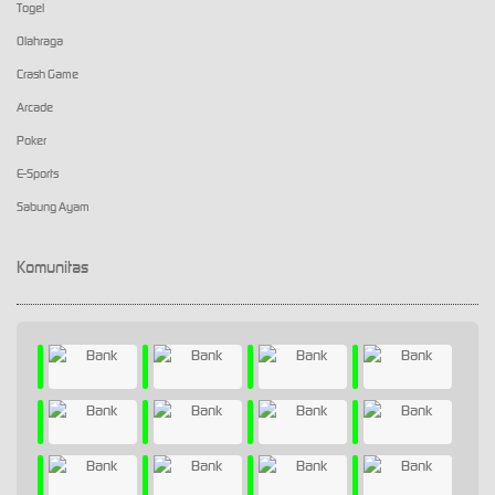
Togel
Olahraga
Crash Game
Arcade
Poker
E-Sports
Sabung Ayam
Komunitas