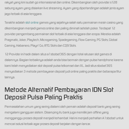
rakyat yang kini sudah go internasional dan online. Dikembangkan oleh provider s128
sabung ayam yang disiarkan live streaming. Ayam yang dipertandingan adalah jenis ayam
jago terbaik di asia tenggara.
Terakhir adalah
slot online
games yang sejatinya salah satu permainan mesin casino yang
dikembangkan menjadi games online dan paling diminati setelah poker. Terdapat 12
provider pengembang permainan slot terbaik di asia tenggara dan eropa. Mereka adalah
Pragmatic, Joker, Playtech, Microgaming, Spadegaming, Flow Gaming, PG Slots, Global
Gaming, Habanero, Playn' Go, RTG Slots dan CQ9 Slots.
12 Provider ini hadir dalam situs a1sbobet365 dengan total ratusan slot games di
dalamnya. Bagian terbaiknya adalah anda bisa bermain dengan pulsa handphone karena
kami telah menyediakan slot deposit pulsa telkomsel dan XL. Jadi situs sbobet365
menyediakan 3 metode pembayaran deposit judi online paling praktis dan beberapa fitur
lainnya.
Metode Alternatif Pembayaran IDN Slot
Deposit Pulsa Paling Praktis
Permasalahan umum yang sering dialami oleh pemain adalah deposit bank yang sering
mengalami gangguan sistem. Disamping itu bank juga memiliki jam offline yang
mengganggu proses deposit menjadi terhambat. Hal ini menjadi perhatian A1sbobet untuk
mencari solusi terbaik agar proses deposit berjalan dengan lancar.