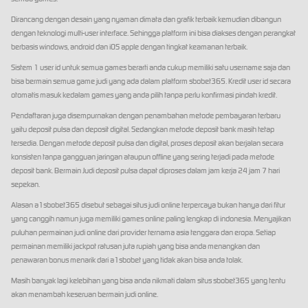
Dirancang dengan desain yang nyaman dimata dan grafik terbaik kemudian dibangun
dengan teknologi multi-user interface. Sehingga platform ini bisa diakses dengan perangkat
berbasis windows, android dan iOS apple dengan tingkat keamanan terbaik.
Sistem 1 user id untuk semua games berarti anda cukup memiliki satu username saja dan
bisa bermain semua game judi yang ada dalam platform sbobet365. Kredit user id secara
otomatis masuk kedalam games yang anda pilih tanpa perlu konfirmasi pindah kredit.
Pendaftaran juga disempurnakan dengan penambahan metode pembayaran terbaru
yaitu deposit pulsa dan deposit digital. Sedangkan metode deposit bank masih tetap
tersedia. Dengan metode deposit pulsa dan digital, proses deposit akan berjalan secara
konsisten tanpa gangguan jaringan ataupun offline yang sering terjadi pada metode
deposit bank. Bermain Judi deposit pulsa dapat diproses dalam jam kerja 24 jam 7 hari
sepekan.
Alasan a1sbobet365 disebut sebagai situs judi online terpercaya bukan hanya dari fitur
yang canggih namun juga memiliki games online paling lengkap di indonesia. Menyajikan
puluhan permainan judi online dari provider ternama asia tenggara dan eropa. Setiap
permainan memiliki jackpot ratusan juta rupiah yang bisa anda menangkan dan
penawaran bonus menarik dari a1sbobet yang tidak akan bisa anda tolak.
Masih banyak lagi kelebihan yang bisa anda nikmati dalam situs sbobet365 yang tentu
akan menambah keseruan bermain judi online.