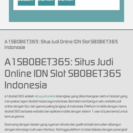
A1SBOBET365: Situs Judi Online IDN Slot SBOBET365
Indonesia
A1SBOBET365: Situs Judi
Online IDN Slot SBOBET365
Indonesia
a1sbobet365 adalah
situs judi online
terlengkap yang dikembangkan oleh a1sbobet yang
merupakan agen sbobet terpercaya indonesia. Berhasil membangun satu website judi
online dengan fitur dan games paling lengkap di indonesia. Platform ini dirilis dengan nama
sbobet365 berbasis website dan aplikasi mobile dengan sistem 1 user id (username) untuk
semua games.
Dirancang dengan desain yang nyaman dimata dan grafik terbaik kemudian dibangun
dengan teknologi multi-user interface. Sehingga platform ini bisa diakses dengan perangkat