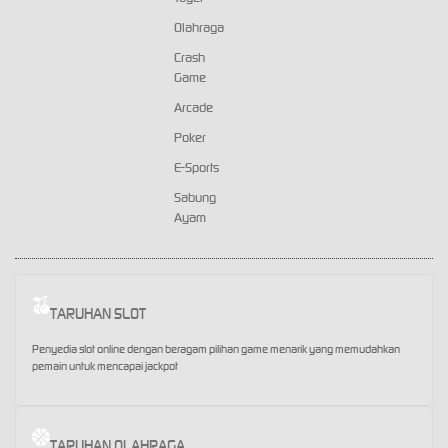
Olahraga
Crash
Game
Arcade
Poker
E-Sports
Sabung
Ayam
TARUHAN SLOT
Penyedia slot online dengan beragam pilihan game menarik yang memudahkan
pemain untuk mencapai jackpot
TARUHAN OLAHRAGA