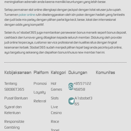
meningkatkan adrenalin anda karena memiliki keuntungan yang lebih besar.
Setiap permainan slot online dilengkapi dengan jackpot dengan total ratusan juta rupiah.
Turnamen
poker online
rutin diselenggarakan oleh idn poker dengan hadiah yang fantastis
dan judi bola mix parlay dengan pilihan partai liga kecil, besar, lokal dan internasional
dengan odds yang kompetitif.
Selain itu a1sbobet365 juga memberikan penawaran bonus menarik seperti bonus deposit,
cashback dan turnover yang dibagikan kepada seluruh member. Didukung oleh provider
judi online terpercaya, customer service profesional dan kualitas situs dengan tingkat
keamanan terbaik. Sbobet365 sudah menjadi pilihan tepat bagi anda pecinta judi online,
ayo bergabung sekarang dan dapatkan bonus khusus new member hari ini.
Kebijaksanaan
Platform
Kategori
Dukungan
Komunitas
Tentang
Promosi
Hot
+8557122
SBOBET365
Games
46858
Loyalty
Pusat Bantuan
Slots
A1sbobet3
Referral
65
Syarat dan
Live
Ketentuan
Casino
Responsible
Race
Gambling
Togel