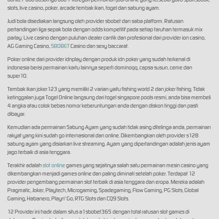
slots, live casino, poker, arcade tembak ikan, togel dan sabung ayam.
Judi bola disediakan langsung oleh provider sbobet dan saba platform. Ratusan
pertandingan liga sepak bola dengan odds kompetitif pada setiap taruhan termasuk mix
parlay. Live casino dengan puluhan dealer cantik dan profesional dari provider ion casino,
AG Gaming Casino,
SBOBET
Casino dan sexy baccarat.
Poker online dari provider idnplay dengan produk idn poker yang sudah terkenal di
indonesia berisi permainan kartu lainnya seperti dominoqq, capsa susun, ceme dan
super10.
Tembak ikan joker123 yang memiliki 2 varian yaitu fishing world 2 dan joker fishing. Tidak
ketinggalan juga Togel Online langsung dari togel singapore pools resmi, anda bisa membeli
4 angka atau colok bebas nomor keberuntungan anda dengan diskon tinggi dan pasti
dibayar.
Kemudian ada permainan Sabung Ayam yang sudah tidak asing ditelinga anda, permainan
rakyat yang kini sudah go internasional dan online. Dikembangkan oleh provider s128
sabung ayam yang disiarkan live streaming. Ayam yang dipertandingan adalah jenis ayam
jago terbaik di asia tenggara.
Terakhir adalah
slot online
games yang sejatinya salah satu permainan mesin casino yang
dikembangkan menjadi games online dan paling diminati setelah poker. Terdapat 12
provider pengembang permainan slot terbaik di asia tenggara dan eropa. Mereka adalah
Pragmatic, Joker, Playtech, Microgaming, Spadegaming, Flow Gaming, PG Slots, Global
Gaming, Habanero, Playn' Go, RTG Slots dan CQ9 Slots.
12 Provider ini hadir dalam situs a1sbobet365 dengan total ratusan slot games di