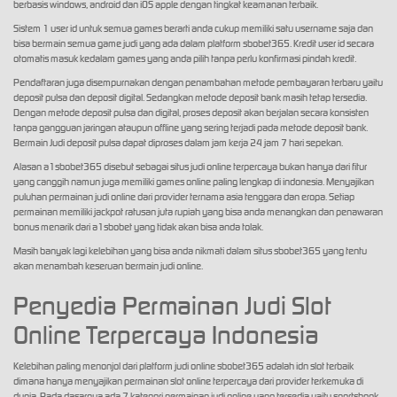
berbasis windows, android dan iOS apple dengan tingkat keamanan terbaik.
Sistem 1 user id untuk semua games berarti anda cukup memiliki satu username saja dan
bisa bermain semua game judi yang ada dalam platform sbobet365. Kredit user id secara
otomatis masuk kedalam games yang anda pilih tanpa perlu konfirmasi pindah kredit.
Pendaftaran juga disempurnakan dengan penambahan metode pembayaran terbaru yaitu
deposit pulsa dan deposit digital. Sedangkan metode deposit bank masih tetap tersedia.
Dengan metode deposit pulsa dan digital, proses deposit akan berjalan secara konsisten
tanpa gangguan jaringan ataupun offline yang sering terjadi pada metode deposit bank.
Bermain Judi deposit pulsa dapat diproses dalam jam kerja 24 jam 7 hari sepekan.
Alasan a1sbobet365 disebut sebagai situs judi online terpercaya bukan hanya dari fitur
yang canggih namun juga memiliki games online paling lengkap di indonesia. Menyajikan
puluhan permainan judi online dari provider ternama asia tenggara dan eropa. Setiap
permainan memiliki jackpot ratusan juta rupiah yang bisa anda menangkan dan penawaran
bonus menarik dari a1sbobet yang tidak akan bisa anda tolak.
Masih banyak lagi kelebihan yang bisa anda nikmati dalam situs sbobet365 yang tentu
akan menambah keseruan bermain judi online.
Penyedia Permainan Judi Slot
Online Terpercaya Indonesia
Kelebihan paling menonjol dari platform judi online sbobet365 adalah idn slot terbaik
dimana hanya menyajikan permainan slot online terpercaya dari provider terkemuka di
dunia. Pada dasarnya ada 7 kategori permainan judi online yang tersedia yaitu sportsbook,