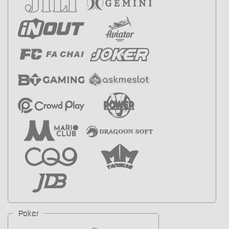
Poker