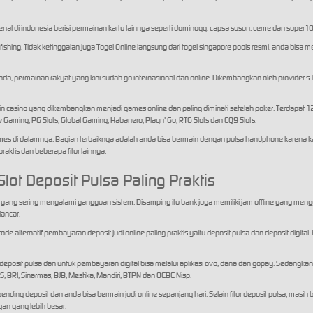
enal di indonesia berisi permainan kartu lainnya seperti dominoqq, capsa susun, ceme dan super10
r fishing. Tidak ketinggalan juga Togel Online langsung dari togel singapore pools resmi, anda b
a, permainan rakyat yang kini sudah go internasional dan online. Dikembangkan oleh provider 
 casino yang dikembangkan menjadi games online dan paling diminati setelah poker. Terdapat 12
Gaming, PG Slots, Global Gaming, Habanero, Playn' Go, RTG Slots dan CQ9 Slots.
ames di dalamnya. Bagian terbaiknya adalah anda bisa bermain dengan pulsa handphone karena kam
ktis dan beberapa fitur lainnya.
lot Deposit Pulsa Paling Praktis
ang sering mengalami gangguan sistem. Disamping itu bank juga memiliki jam offline yang mengg
lancar.
 alternatif pembayaran deposit judi online paling praktis yaitu deposit pulsa dan deposit digital.
posit pulsa dan untuk pembayaran digital bisa melalui aplikasi ovo, dana dan gopay. Sedangka
 BRI, Sinarmas, BJB, Mestika, Mandiri, BTPN dan OCBC Nisp.
pending deposit dan anda bisa bermain judi online sepanjang hari. Selain fitur deposit pulsa, masih
an yang lebih besar.