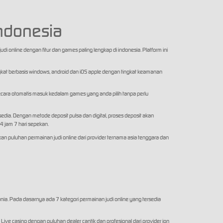
Indonesia
online dengan fitur dan games paling lengkap di indonesia. Platform ini
ngkat berbasis windows, android dan iOS apple dengan tingkat keamanan
secara otomatis masuk kedalam games yang anda pilih tanpa perlu
ia. Dengan metode deposit pulsa dan digital, proses deposit akan
24 jam 7 hari sepekan.
kan puluhan permainan judi online dari provider ternama asia tenggara dan
unia. Pada dasarnya ada 7 kategori permainan judi online yang tersedia
Live casino dengan puluhan dealer cantik dan profesional dari provider ion