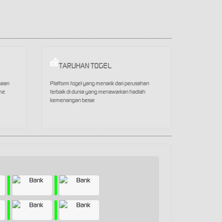
TARUHAN TOGEL
haan
Platform togel yang menarik dari perusahan
ame
terbaik di dunia yang menawarkan hadiah
kemenangan besar