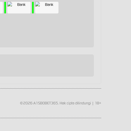
©2026 A1SBOBET365. Hak cipta dilindungi | 18+