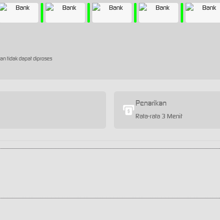
an tidak dapat diproses
Penarikan
Rata-rata 3 Menit