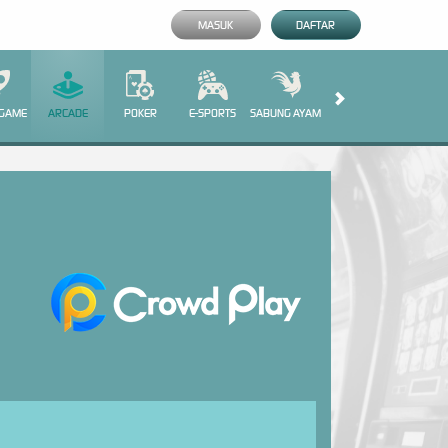
MASUK
DAFTAR
 GAME
ARCADE
POKER
E-SPORTS
SABUNG AYAM
PROMOSI