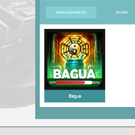
Semua permainan
Arcade
RTP
80%
Bagua