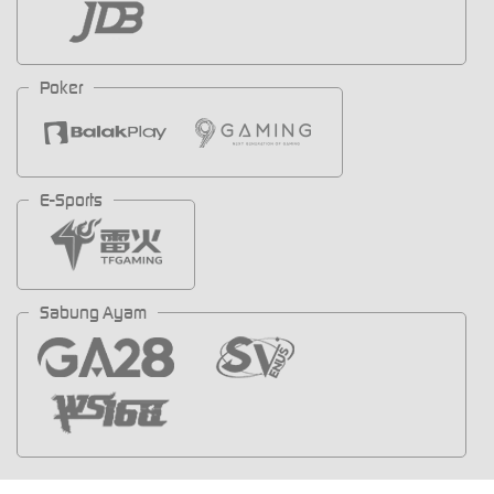
Poker
E-Sports
Sabung Ayam