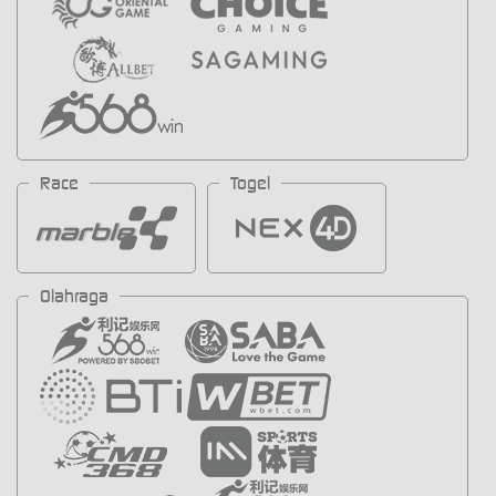
Race
Togel
Olahraga