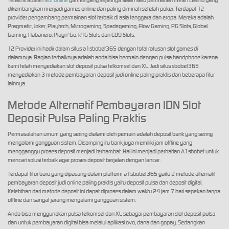
dikembangkan menjadi games online dan paling diminati setelah poker. Terdapat 12
provider pengembang permainan slot terbaik di asia tenggara dan eropa. Mereka adalah
Pragmatic, Joker, Playtech, Microgaming, Spadegaming, Flow Gaming, PG Slots, Global
Gaming, Habanero, Playn' Go, RTG Slots dan CQ9 Slots.
12 Provider ini hadir dalam situs a1sbobet365 dengan total ratusan slot games di
dalamnya. Bagian terbaiknya adalah anda bisa bermain dengan pulsa handphone karena
kami telah menyediakan slot deposit pulsa telkomsel dan XL. Jadi situs sbobet365
menyediakan 3 metode pembayaran deposit judi online paling praktis dan beberapa fitur
lainnya.
Metode Alternatif Pembayaran IDN Slot
Deposit Pulsa Paling Praktis
Permasalahan umum yang sering dialami oleh pemain adalah deposit bank yang sering
mengalami gangguan sistem. Disamping itu bank juga memiliki jam offline yang
mengganggu proses deposit menjadi terhambat. Hal ini menjadi perhatian A1sbobet untuk
mencari solusi terbaik agar proses deposit berjalan dengan lancar.
Terdapat fitur baru yang dipasang dalam platform a1sbobet365 yaitu 2 metode alternatif
pembayaran deposit judi online paling praktis yaitu deposit pulsa dan deposit digital.
Kelebihan dari metode deposit ini dapat diproses dalam waktu 24 jam 7 hari sepekan tanpa
offline dan sangat jarang mengalami gangguan sistem.
Anda bisa menggunakan pulsa telkomsel dan XL sebagai pembayaran slot deposit pulsa
dan untuk pembayaran digital bisa melalui aplikasi ovo, dana dan gopay. Sedangkan