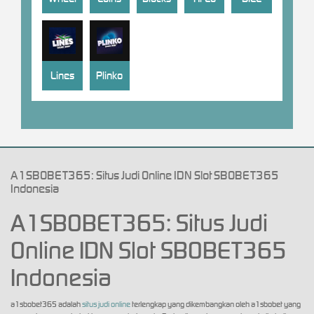
Lines
Plinko
A1SBOBET365: Situs Judi Online IDN Slot SBOBET365
Indonesia
A1SBOBET365: Situs Judi
Online IDN Slot SBOBET365
Indonesia
a1sbobet365 adalah
situs judi online
terlengkap yang dikembangkan oleh a1sbobet yang