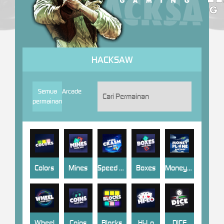
HACKSAW
Semua
Arcade
permainan
Colors
Mines
Speed Crash
Boxes
Moneyplane
Wheel
Coins
Blocks
Hi-Lo
DICE