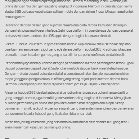
merupakan agen sbobet terpercaya indonesia. Berhasil membangun satu website judi
online dengan fitur dan games paling lengkap di indonesia. Platform ini dirilis dengan nama
sbobet365 berbasis website dan aplikasi mobile dengan sistem 1 user id (username) untuk
semua games.
Dirancang dengan desain yang nyaman dimata dan grafik terbaik kemudian dibangun
dengan teknologi multi-user interface. Sehingga platform ini bisa diakses dengan perangkat
berbasis windows, android dan iOS apple dengan tingkat keamanan terbaik.
Sistem 1 user id untuk semua games berarti anda cukup memiliki satu username saja dan
bisa bermain semua game judi yang ada dalam platform sbobet365. Kredit user id secara
otomatis masuk kedalam games yang anda pilih tanpa perlu konfirmasi pindah kredit.
Pendaftaran juga disempurnakan dengan penambahan metode pembayaran terbaru yaitu
deposit pulsa dan deposit digital. Sedangkan metode deposit bank masih tetap tersedia.
Dengan metode deposit pulsa dan digital, proses deposit akan berjalan secara konsisten
tanpa gangguan jaringan ataupun offline yang sering terjadi pada metode deposit bank.
Bermain Judi deposit pulsa dapat diproses dalam jam kerja 24 jam 7 hari sepekan.
Alasan a1sbobet365 disebut sebagai situs judi online terpercaya bukan hanya dari fitur
yang canggih namun juga memiliki games online paling lengkap di indonesia. Menyajikan
puluhan permainan judi online dari provider ternama asia tenggara dan eropa. Setiap
permainan memiliki jackpot ratusan juta rupiah yang bisa anda menangkan dan penawaran
bonus menarik dari a1sbobet yang tidak akan bisa anda tolak.
Masih banyak lagi kelebihan yang bisa anda nikmati dalam situs sbobet365 yang tentu
akan menambah keseruan bermain judi online.