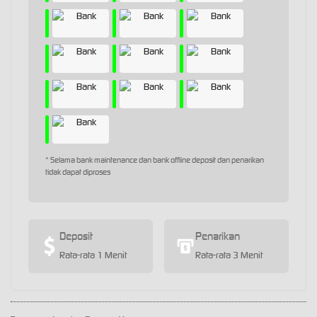
* Selama bank maintenance dan bank offline deposit dan penarikan
tidak dapat diproses
Deposit
Penarikan
Rata-rata 1 Menit
Rata-rata 3 Menit