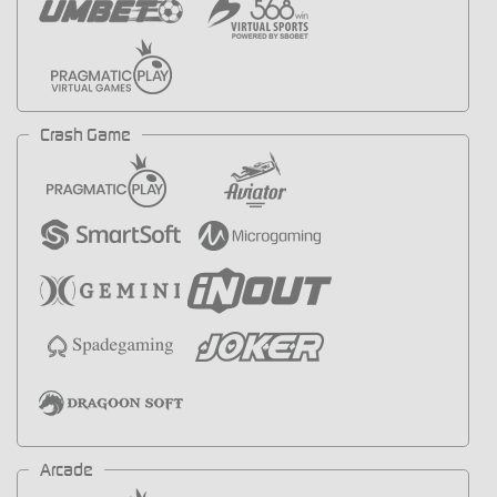
Crash Game
Arcade