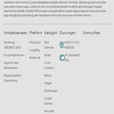
cashback dan turnover yang dibagikan kepada seluruh member. Didukung oleh provider
judi online terpercaya, customer service profesional dan kualitas situs dengan tingkat
keamanan terbaik. Sbobet365 sudah menjadi pilihan tepat bagi anda pecinta judi online,
ayo bergabung sekarang dan dapatkan bonus khusus new member hari ini.
Kebijaksanaan
Platform
Kategori
Dukungan
Komunitas
Tentang
Promosi
Hot
+8557122
SBOBET365
Games
46858
Loyalty
Pusat Bantuan
Slots
A1sbobet3
Referral
65
Syarat dan
Live
Ketentuan
Casino
Responsible
Race
Gambling
Togel
Olahraga
Crash
Game
Arcade