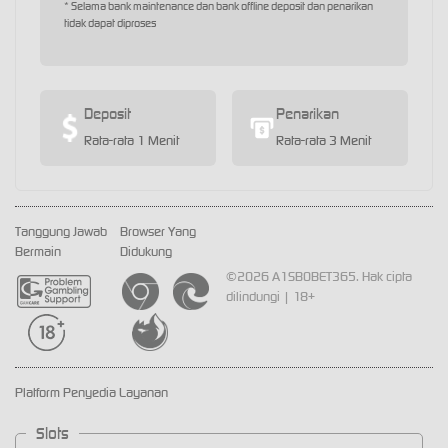
* Selama bank maintenance dan bank offline deposit dan penarikan
tidak dapat diproses
Deposit
Penarikan
Rata-rata 1 Menit
Rata-rata 3 Menit
Tanggung Jawab
Browser Yang
Bermain
Didukung
©2026 A1SBOBET365. Hak cipta
dilindungi | 18+
Platform Penyedia Layanan
Slots