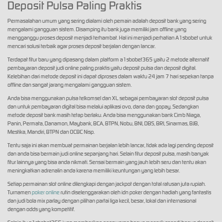
Deposit Pulsa Paling Praktis
Permasalahan umum yang sering dialami oleh pemain adalah deposit bank yang sering
mengalami gangguan sistem. Disamping itu bank juga memiliki jam offline yang
mengganggu proses deposit menjadi terhambat. Hal ini menjadi perhatian A1sbobet untuk
mencari solusi terbaik agar proses deposit berjalan dengan lancar.
Terdapat fitur baru yang dipasang dalam platform a1sbobet365 yaitu 2 metode alternatif
pembayaran deposit judi online paling praktis yaitu deposit pulsa dan deposit digital.
Kelebihan dari metode deposit ini dapat diproses dalam waktu 24 jam 7 hari sepekan tanpa
offline dan sangat jarang mengalami gangguan sistem.
Anda bisa menggunakan pulsa telkomsel dan XL sebagai pembayaran slot deposit pulsa
dan untuk pembayaran digital bisa melalui aplikasi ovo, dana dan gopay. Sedangkan
metode deposit bank masih tetap berlaku. Anda bisa menggunakan bank Cimb Niaga,
Panin, Permata, Danamon, Maybank, BCA, BTPN, Nobu, BNI, DBS, BRI, Sinarmas, BJB,
Mestika, Mandiri, BTPN dan OCBC Nisp.
Tentu saja ini akan membuat permainan berjalan lebih lancar, tidak ada lagi pending deposit
dan anda bisa bermain judi online sepanjang hari. Selain fitur deposit pulsa, masih banyak
fitur lainnya yang bisa anda nikmati. Sensai bermain yang jauh lebih seru dan tentu akan
meningkatkan adrenalin anda karena memiliki keuntungan yang lebih besar.
Setiap permainan slot online dilengkapi dengan jackpot dengan total ratusan juta rupiah.
Turnamen
poker online
rutin diselenggarakan oleh idn poker dengan hadiah yang fantastis
dan judi bola mix parlay dengan pilihan partai liga kecil, besar, lokal dan internasional
dengan odds yang kompetitif.