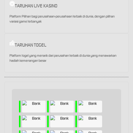
TARUHAN LIVE KASINO
Platform Pilihan bagi perusahaan-perusahaan terbaik di dunia, dengan pilihan
variasi game terbanyak
TARUHAN TOGEL
Platform togel yang menarik dari perusahan terbaik di dunia yang menawarkan
hadiah kemenangan besar