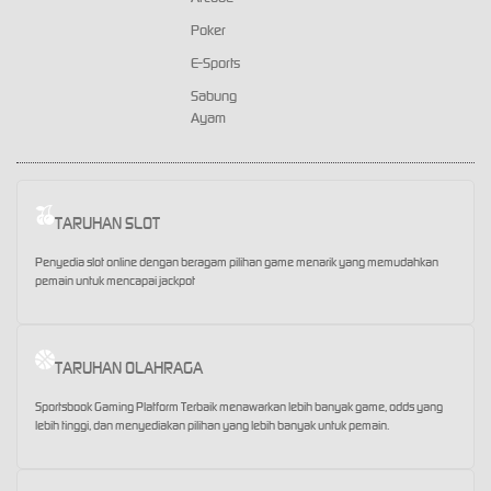
Poker
E-Sports
Sabung
Ayam
TARUHAN SLOT
Penyedia slot online dengan beragam pilihan game menarik yang memudahkan
pemain untuk mencapai jackpot
TARUHAN OLAHRAGA
Sportsbook Gaming Platform Terbaik menawarkan lebih banyak game, odds yang
lebih tinggi, dan menyediakan pilihan yang lebih banyak untuk pemain.