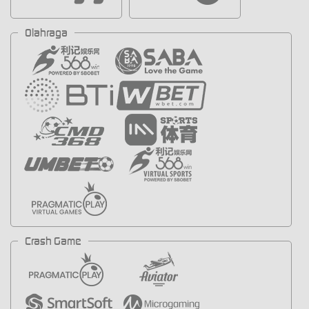
Olahraga
Crash Game