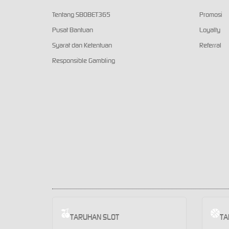
Tentang SBOBET365
Promosi
Pusat Bantuan
Loyalty
Syarat dan Ketentuan
Referral
Responsible Gambling
TARUHAN SLOT
TA