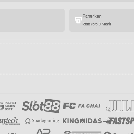
Penarikan
Rata-rata 3 Menit