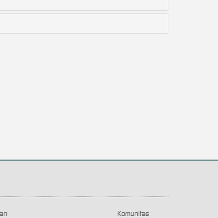
an
Komunitas