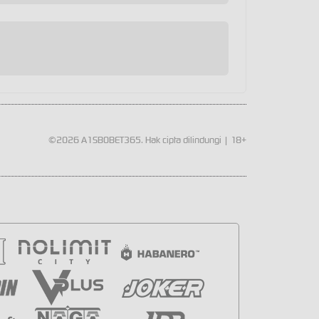
©2026 A1SBOBET365. Hak cipta dilindungi | 18+