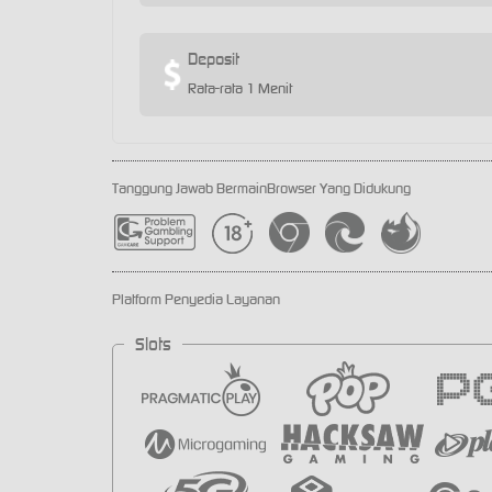
Deposit
Rata-rata 1 Menit
Tanggung Jawab Bermain
Browser Yang Didukung
Platform Penyedia Layanan
Slots