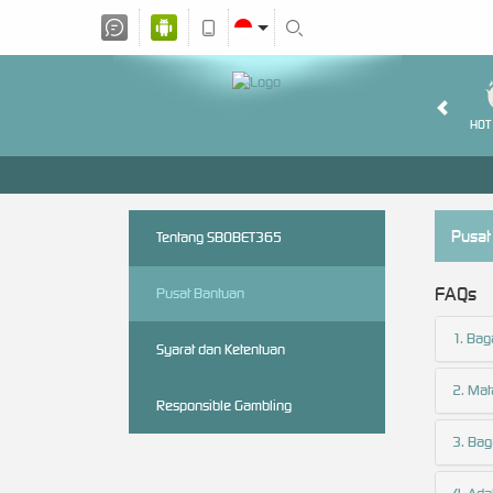
HOT
Pusat
Tentang SBOBET365
FAQs
Pusat Bantuan
1. Ba
Syarat dan Ketentuan
2. Mat
Responsible Gambling
3. Ba