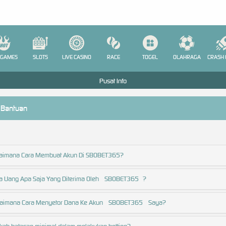
 GAMES
SLOTS
LIVE CASINO
RACE
TOGEL
OLAHRAGA
CRASH
Pusat Info
 Bantuan
gaimana Cara Membuat Akun Di SBOBET365?
a Uang Apa Saja Yang Diterima Oleh
SBOBET365
?
gaimana Cara Menyetor Dana Ke Akun
SBOBET365
Saya?