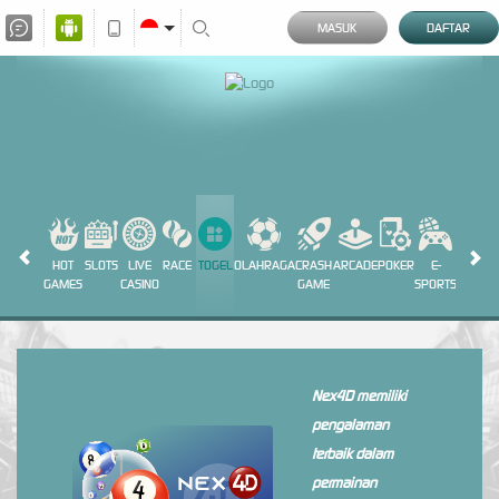
MASUK
DAFTAR
HOT
SLOTS
LIVE
RACE
TOGEL
OLAHRAGA
CRASH
ARCADE
POKER
E-
SABUN
GAMES
CASINO
GAME
SPORTS
AYAM
Nex4D memiliki
pengalaman
terbaik dalam
permainan