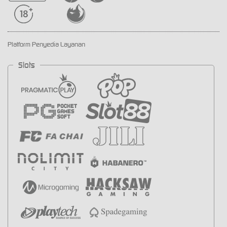
Platform Penyedia Layanan
Slots