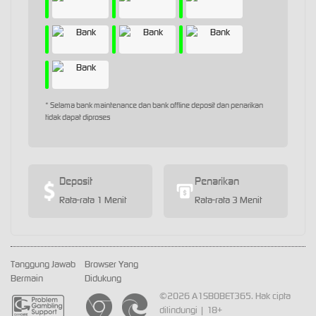
* Selama bank maintenance dan bank offline deposit dan penarikan
tidak dapat diproses
Deposit
Penarikan
Rata-rata 1 Menit
Rata-rata 3 Menit
Tanggung Jawab
Browser Yang
Bermain
Didukung
©2026 A1SBOBET365. Hak cipta
dilindungi | 18+