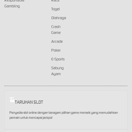
Responsible
Race
Gambling
Togel
Olahraga
Crash
Game
Arcade
Poker
E-Sports
Sabung
Ayam
TARUHAN SLOT
Penyedia slot online dengan beragam pilihan game menarik yang memudahkan
pemain untuk mencapai jackpot