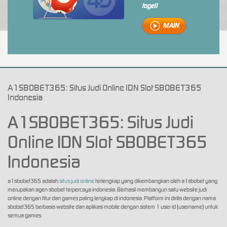
togel!
MAIN
A1SBOBET365: Situs Judi Online IDN Slot SBOBET365
Indonesia
A1SBOBET365: Situs Judi
Online IDN Slot SBOBET365
Indonesia
a1sbobet365 adalah
situs judi online
terlengkap yang dikembangkan oleh a1sbobet yang
merupakan agen sbobet terpercaya indonesia. Berhasil membangun satu website judi
online dengan fitur dan games paling lengkap di indonesia. Platform ini dirilis dengan nama
sbobet365 berbasis website dan aplikasi mobile dengan sistem 1 user id (username) untuk
semua games.