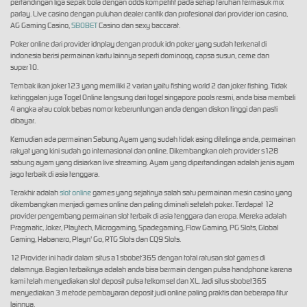
pertandingan liga sepak bola dengan odds kompetitif pada setiap taruhan termasuk mix
parlay. Live casino dengan puluhan dealer cantik dan profesional dari provider ion casino,
AG Gaming Casino,
SBOBET
Casino dan sexy baccarat.
Poker online dari provider idnplay dengan produk idn poker yang sudah terkenal di
indonesia berisi permainan kartu lainnya seperti dominoqq, capsa susun, ceme dan
super10.
Tembak ikan joker123 yang memiliki 2 varian yaitu fishing world 2 dan joker fishing. Tidak
ketinggalan juga Togel Online langsung dari togel singapore pools resmi, anda bisa membeli
4 angka atau colok bebas nomor keberuntungan anda dengan diskon tinggi dan pasti
dibayar.
Kemudian ada permainan Sabung Ayam yang sudah tidak asing ditelinga anda, permainan
rakyat yang kini sudah go internasional dan online. Dikembangkan oleh provider s128
sabung ayam yang disiarkan live streaming. Ayam yang dipertandingan adalah jenis ayam
jago terbaik di asia tenggara.
Terakhir adalah
slot online
games yang sejatinya salah satu permainan mesin casino yang
dikembangkan menjadi games online dan paling diminati setelah poker. Terdapat 12
provider pengembang permainan slot terbaik di asia tenggara dan eropa. Mereka adalah
Pragmatic, Joker, Playtech, Microgaming, Spadegaming, Flow Gaming, PG Slots, Global
Gaming, Habanero, Playn' Go, RTG Slots dan CQ9 Slots.
12 Provider ini hadir dalam situs a1sbobet365 dengan total ratusan slot games di
dalamnya. Bagian terbaiknya adalah anda bisa bermain dengan pulsa handphone karena
kami telah menyediakan slot deposit pulsa telkomsel dan XL. Jadi situs sbobet365
menyediakan 3 metode pembayaran deposit judi online paling praktis dan beberapa fitur
lainnya.