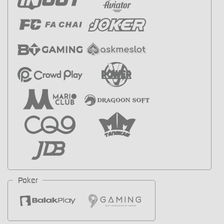
Poker