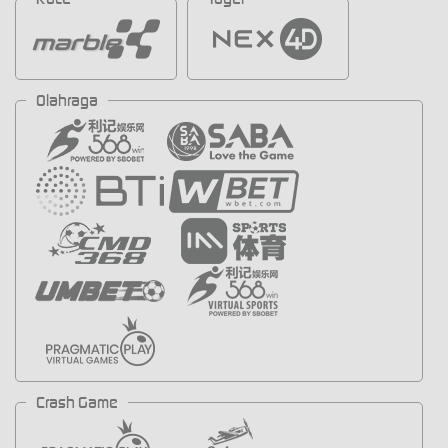
Olahraga
Crash Game