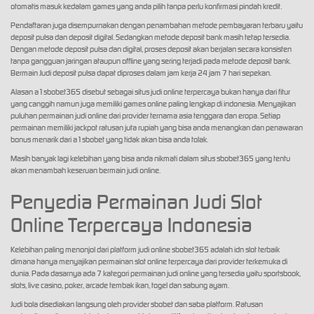
otomatis masuk kedalam games yang anda pilih tanpa perlu konfirmasi pindah kredit.
Pendaftaran juga disempurnakan dengan penambahan metode pembayaran terbaru yaitu
deposit pulsa dan deposit digital. Sedangkan metode deposit bank masih tetap tersedia.
Dengan metode deposit pulsa dan digital, proses deposit akan berjalan secara konsisten
tanpa gangguan jaringan ataupun offline yang sering terjadi pada metode deposit bank.
Bermain Judi deposit pulsa dapat diproses dalam jam kerja 24 jam 7 hari sepekan.
Alasan a1sbobet365 disebut sebagai situs judi online terpercaya bukan hanya dari fitur
yang canggih namun juga memiliki games online paling lengkap di indonesia. Menyajikan
puluhan permainan judi online dari provider ternama asia tenggara dan eropa. Setiap
permainan memiliki jackpot ratusan juta rupiah yang bisa anda menangkan dan penawaran
bonus menarik dari a1sbobet yang tidak akan bisa anda tolak.
Masih banyak lagi kelebihan yang bisa anda nikmati dalam situs sbobet365 yang tentu
akan menambah keseruan bermain judi online.
Penyedia Permainan Judi Slot
Online Terpercaya Indonesia
Kelebihan paling menonjol dari platform judi online sbobet365 adalah idn slot terbaik
dimana hanya menyajikan permainan slot online terpercaya dari provider terkemuka di
dunia. Pada dasarnya ada 7 kategori permainan judi online yang tersedia yaitu sportsbook,
slots, live casino, poker, arcade tembak ikan, togel dan sabung ayam.
Judi bola disediakan langsung oleh provider sbobet dan saba platform. Ratusan