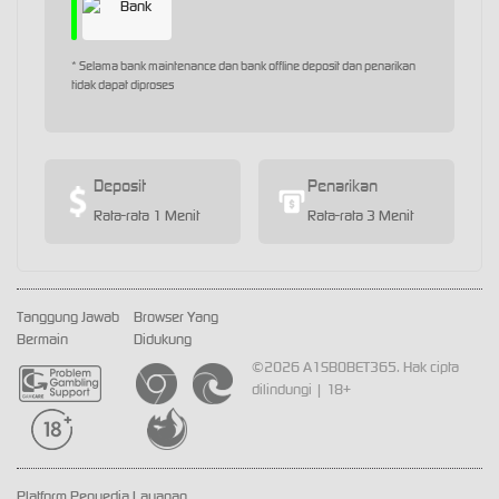
* Selama bank maintenance dan bank offline deposit dan penarikan
tidak dapat diproses
Deposit
Penarikan
Rata-rata 1 Menit
Rata-rata 3 Menit
Tanggung Jawab
Browser Yang
Bermain
Didukung
©2026 A1SBOBET365. Hak cipta
dilindungi | 18+
Platform Penyedia Layanan