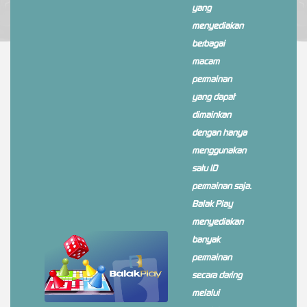
yang
menyediakan
berbagai
macam
permainan
yang dapat
dimainkan
dengan hanya
menggunakan
satu ID
permainan saja.
Balak Play
menyediakan
banyak
permainan
secara daring
melalui