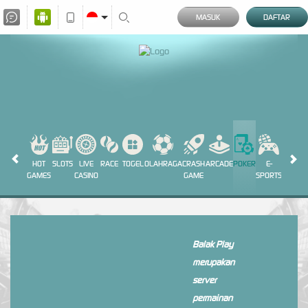
MASUK
DAFTAR
HOT
SLOTS
LIVE
RACE
TOGEL
OLAHRAGA
CRASH
ARCADE
POKER
E-
SABUN
GAMES
CASINO
GAME
SPORTS
AYAM
Balak Play
merupakan
server
permainan