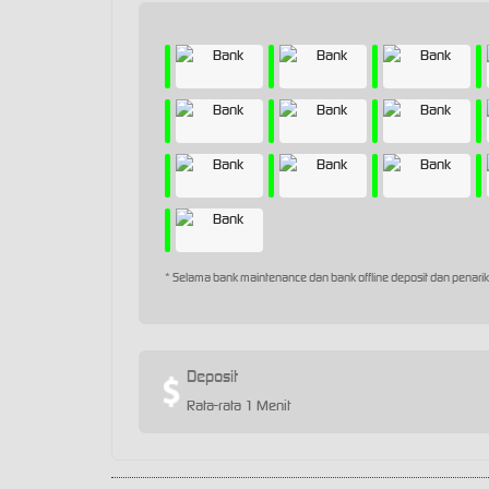
* Selama bank maintenance dan bank offline deposit dan penarik
Deposit
Rata-rata 1 Menit