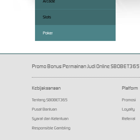
Arcade
Slots
Poker
Promo Bonus Permainan Judi Online SBOBET365
Kebijaksanaan
Platform
Tentang SBOBET365
Promosi
Pusat Bantuan
Loyalty
Syarat dan Ketentuan
Referral
Responsible Gambling