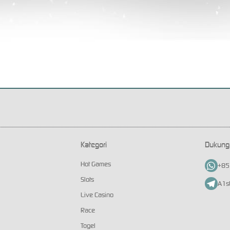
Kategori
Dukung
Hot Games
+85
Slots
A1s
Live Casino
Race
Togel