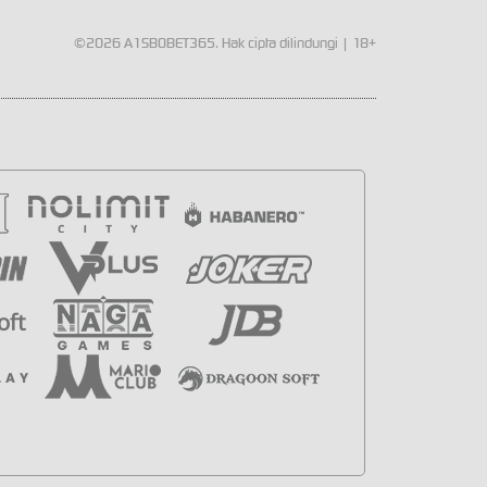
©2026 A1SBOBET365. Hak cipta dilindungi | 18+