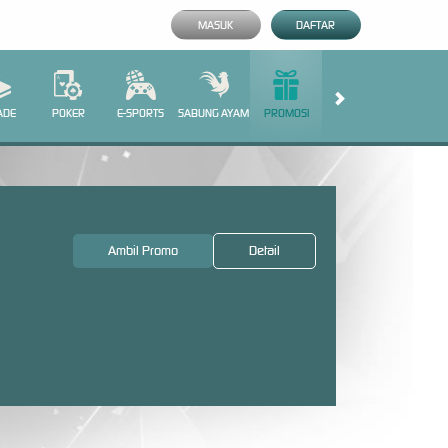
MASUK
DAFTAR
ADE
POKER
E-SPORTS
SABUNG AYAM
PROMOSI
Ambil Promo
Detail