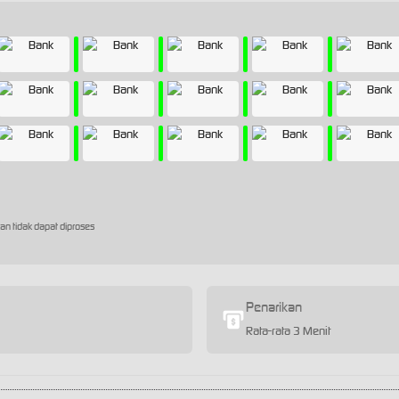
an tidak dapat diproses
Penarikan
Rata-rata 3 Menit