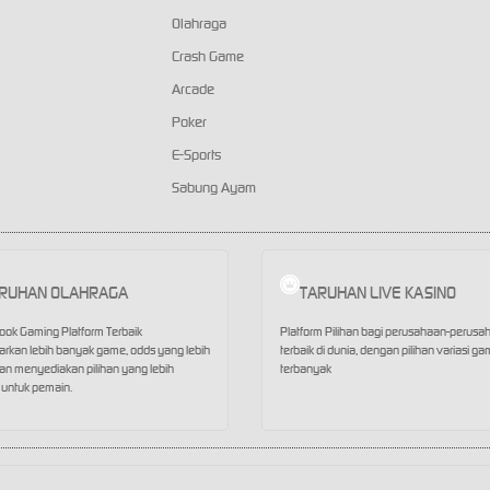
Olahraga
Crash Game
Arcade
Poker
E-Sports
Sabung Ayam
RUHAN OLAHRAGA
TARUHAN LIVE KASINO
ook Gaming Platform Terbaik
Platform Pilihan bagi perusahaan-perusa
kan lebih banyak game, odds yang lebih
terbaik di dunia, dengan pilihan variasi g
 dan menyediakan pilihan yang lebih
terbanyak
untuk pemain.