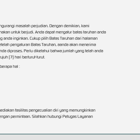
engurangi masalah perjudian. Dengan demikian, kami
kan untuk berjudi. Anda dapat mengatur batas taruhan anda
 anda inginkan. Cukup pilih Batas Taruhan dari halaman
Setelah pengaturan Batas Taruhan, aanda akan menerima
da diproses. Perlu diketahui bahwa jumlah yang telah anda
 (7) hari berturut-turut.
erapa hal :
ediakan fasilitas pengecualian diri yang memungkinkan
engan permintaan. Silahkan hubungi Petugas Layanan