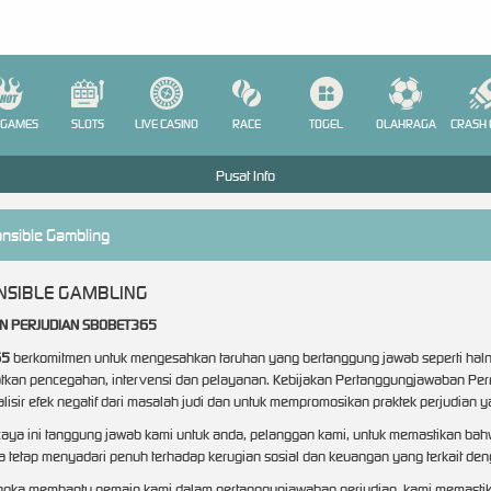
 GAMES
SLOTS
LIVE CASINO
RACE
TOGEL
OLAHRAGA
CRASH
Pusat Info
nsible Gambling
NSIBLE GAMBLING
AN PERJUDIAN SBOBET365
65
berkomitmen untuk mengesahkan taruhan yang bertanggung jawab seperti hal
tkan pencegahan, intervensi dan pelayanan. Kebijakan Pertanggungjawaban Pe
isir efek negatif dari masalah judi dan untuk mempromosikan praktek perjudian 
aya ini tanggung jawab kami untuk anda, pelanggan kami, untuk memastikan bahw
 tetap menyadari penuh terhadap kerugian sosial dan keuangan yang terkait den
ngka membantu pemain kami dalam pertanggunjawaban perjudian, kami memastik