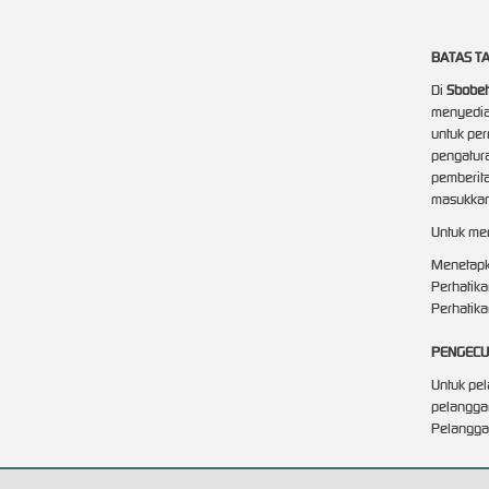
BATAS T
Di
Sbobe
menyedia
untuk per
pengatura
pemberita
masukkan 
Untuk me
Menetapka
Perhatika
Perhatika
PENGECUA
Untuk pel
pelangga
Pelanggan