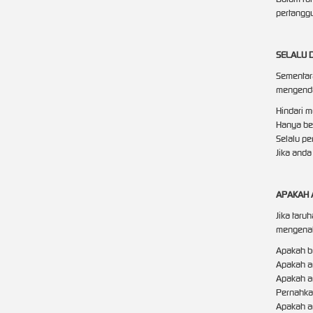
pertanggu
SELALU 
Sementara
mengenda
Hindari m
Hanya ber
Selalu p
Jika anda
APAKAH 
Jika taru
mengenal
Apakah b
Apakah an
Apakah an
Pernahka
Apakah an