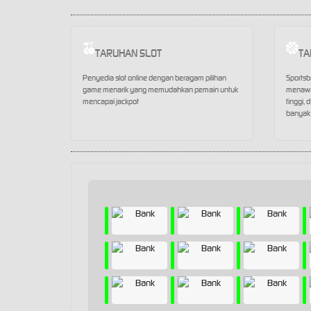
TARUHAN SLOT
TA
Penyedia slot online dengan beragam pilihan
Sportsb
game menarik yang memudahkan pemain untuk
menawar
mencapai jackpot
tinggi,
banyak 