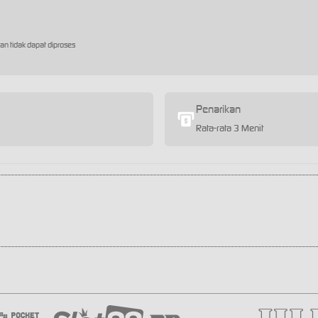
an tidak dapat diproses
Penarikan
Rata-rata 3 Menit