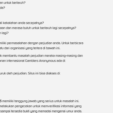
n untuk bertaruh?
nda?
li kekalahan anda secepatnya?
aan dan merasa butuh untuk bertaruh lagi secepatnya?
 lagi?
liki permasalahan dengan perjudian anda. Untuk berbicara
dari organisasi yang tertera di bawah ini.
uk membantu masalah perjudian mereka masing-masing dan
yanan internasional Gamblers Anonymous ada di:
oleh perjudian. Situs ini bisa diakses di:
5
memiliki tanggung jawab yang serius untuk masalah ini.
elakukan pengecekan untuk memverifikasi informasi yang
 sampai tersedia bukti yang memadai mengenai umur anda.