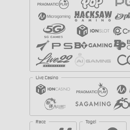
Live Casino
Race
Togel