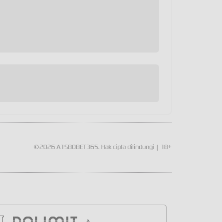
©2026 A1SBOBET365. Hak cipta dilindungi | 18+