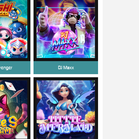
Gates of Olympus Super Scatter
venger
DJ Maxx