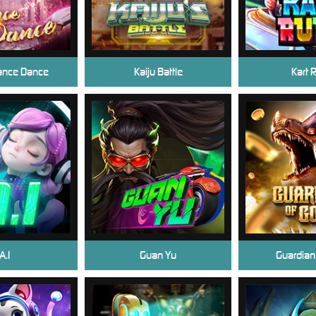
ance Dance
Kaiju Battle
Kart 
A.I
Guan Yu
Guardian