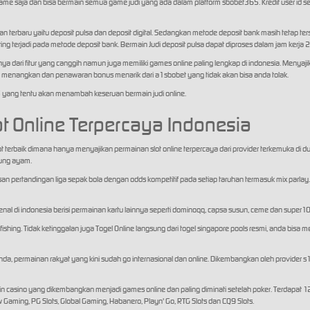
name saja dan bisa bermain semua game judi yang ada dalam platform sbobet365. Kredit user id 
aru yaitu deposit pulsa dan deposit digital. Sedangkan metode deposit bank masih tetap tersed
ing terjadi pada metode deposit bank. Bermain Judi deposit pulsa dapat diproses dalam jam kerja 
ya dari fitur yang canggih namun juga memiliki games online paling lengkap di indonesia. Menyaji
nda menangkan dan penawaran bonus menarik dari a1sbobet yang tidak akan bisa anda tolak.
5 yang tentu akan menambah keseruan bermain judi online.
t Online Terpercaya Indonesia
lot terbaik dimana hanya menyajikan permainan slot online terpercaya dari provider terkemuka di d
abung ayam.
san pertandingan liga sepak bola dengan odds kompetitif pada setiap taruhan termasuk mix parlay. 
enal di indonesia berisi permainan kartu lainnya seperti dominoqq, capsa susun, ceme dan super10
r fishing. Tidak ketinggalan juga Togel Online langsung dari togel singapore pools resmi, anda b
a, permainan rakyat yang kini sudah go internasional dan online. Dikembangkan oleh provider 
 casino yang dikembangkan menjadi games online dan paling diminati setelah poker. Terdapat 12
Gaming, PG Slots, Global Gaming, Habanero, Playn' Go, RTG Slots dan CQ9 Slots.