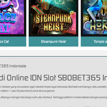
ce Cat
Steampunk Heist
Temple o
ET365 Indonesia
i Online IDN Slot SBOBET365 
sbobet yang merupakan agen sbobet terpercaya indonesia. Berhasil membangun satu website judi 
n sistem 1 user id (username) untuk semua games.
ibangun dengan teknologi multi-user interface. Sehingga platform ini bisa diakses dengan pera