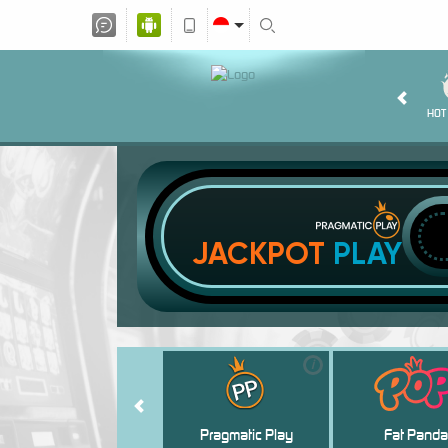
HOT
JACKPOT
PLAY
i
Pragmatic Play
Fat Pand