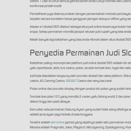
Sistem 1 user id untuk semua games berarti anda cukup memiliki satu user
konfirmasi pindah kredit.
Pendaftaran juga disempurnakan dengan penambahan metode pembayaran terb
berjalan secara konsisten tanpa gangguan jaringan ataupun offline yang ser
Alasan a1sbobet365 disebut sebagai situs judi online terpercaya bukan han
eropa. Setiap permainan memiliki jackpot ratusan juta rupiah yang bisa a
Masih banyak lagi kelebihan yang bisa anda nikmati dalam situs sbobet36
Penyedia Permainan Judi Slo
Kelebihan paling menonjol dari platform judi online sbobet365 adalah idn s
yaitu sportsbook, slots, live casino, poker, arcade tembak ikan, togel dan s
Judi bola disediakan langsung oleh provider sbobet dan saba platform. Ratu
casino, AG Gaming Casino,
SBOBET
Casino dan sexy baccarat.
Poker online dari provider idnplay dengan produk idn poker yang sudah terk
Tembak ikan joker123 yang memiliki 2 varian yaitu fishing world 2 dan joke
diskon tinggi dan pasti dibayar.
Kemudian ada permainan Sabung Ayam yang sudah tidak asing ditelinga and
adalah jenis ayam jago terbaik di asia tenggara.
Terakhir adalah
slot online
games yang sejatinya salah satu permainan mesin
Mereka adalah Pragmatic, Joker, Playtech, Microgaming, Spadegaming, Flow 