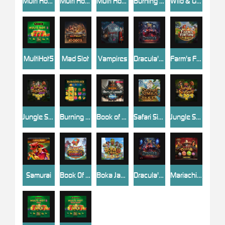
Multi Hot Ways
Multi Hot 20
Multi Hot 40
Burning Ice 40
Wild & Gods
MultiHot5
Mad Slot
Vampires
Dracula's Fortune
Farm's Fortune
Jungle Sisters Deluxe
Burning Ice
Book of Futuria
Safari Simba
Jungle Sisters
Samurai
Book Of Bonanza
Boka Jamba 10
Dracula's Fortune Halloween Edition
Mariachi Coins