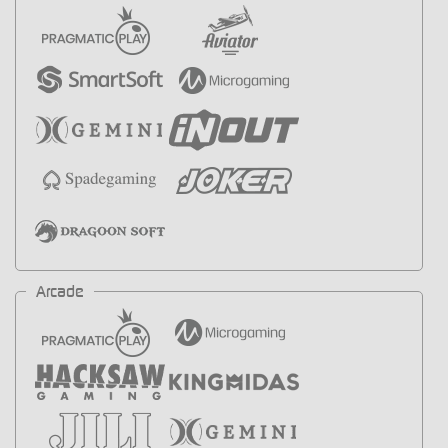
Arcade