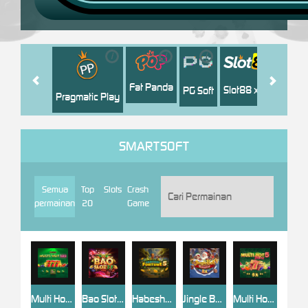
i
i
i
i
i
Facha
Fat Panda
Slot88 x PP
PG Soft
Pragmatic Play
SMARTSOFT
Semua
Top
Slots
Crash
permainan
20
Game
Multi Hot 100
Bao Slot 5X
Habesha Fortune 5
Jingle Bell Bonanza
Multi Hot 5 Deluxe