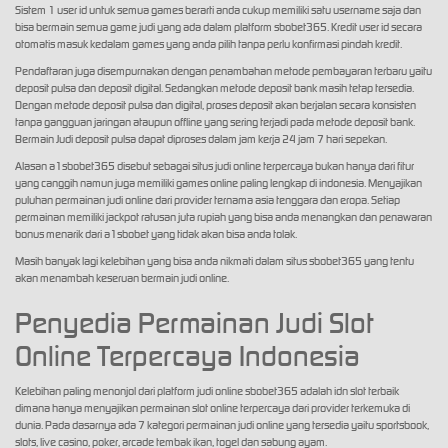
Sistem 1 user id untuk semua games berarti anda cukup memiliki satu username saja dan
bisa bermain semua game judi yang ada dalam platform sbobet365. Kredit user id secara
otomatis masuk kedalam games yang anda pilih tanpa perlu konfirmasi pindah kredit.
Pendaftaran juga disempurnakan dengan penambahan metode pembayaran terbaru yaitu
deposit pulsa dan deposit digital. Sedangkan metode deposit bank masih tetap tersedia.
Dengan metode deposit pulsa dan digital, proses deposit akan berjalan secara konsisten
tanpa gangguan jaringan ataupun offline yang sering terjadi pada metode deposit bank.
Bermain Judi deposit pulsa dapat diproses dalam jam kerja 24 jam 7 hari sepekan.
Alasan a1sbobet365 disebut sebagai situs judi online terpercaya bukan hanya dari fitur
yang canggih namun juga memiliki games online paling lengkap di indonesia. Menyajikan
puluhan permainan judi online dari provider ternama asia tenggara dan eropa. Setiap
permainan memiliki jackpot ratusan juta rupiah yang bisa anda menangkan dan penawaran
bonus menarik dari a1sbobet yang tidak akan bisa anda tolak.
Masih banyak lagi kelebihan yang bisa anda nikmati dalam situs sbobet365 yang tentu
akan menambah keseruan bermain judi online.
Penyedia Permainan Judi Slot
Online Terpercaya Indonesia
Kelebihan paling menonjol dari platform judi online sbobet365 adalah idn slot terbaik
dimana hanya menyajikan permainan slot online terpercaya dari provider terkemuka di
dunia. Pada dasarnya ada 7 kategori permainan judi online yang tersedia yaitu sportsbook,
slots, live casino, poker, arcade tembak ikan, togel dan sabung ayam.