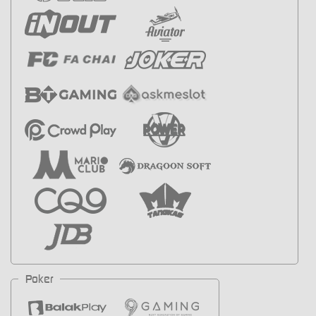
Poker