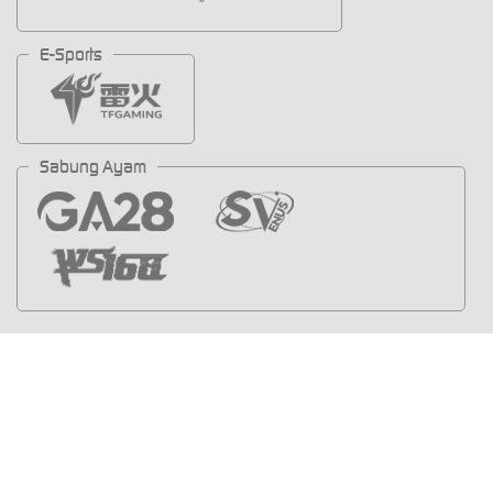
E-Sports
Sabung Ayam