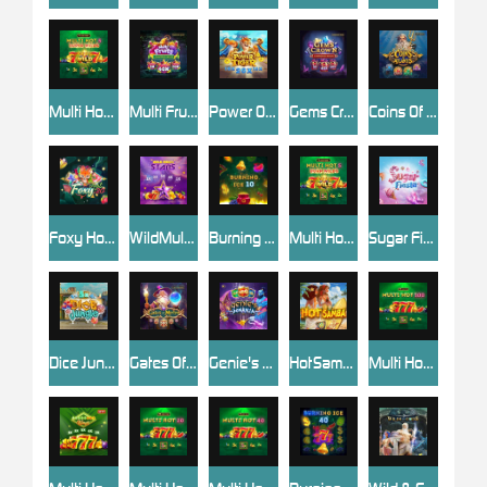
Multi Hot 5 Super Wilds
Multi Fruits Charging Wilds
Power Of Tiger
Gems Crown Charging Wilds
Coins Of Atlantis
Foxy Hot 20
WildMultiStar
Burning Ice 10
Multi Hot 5 Burn Wilds
Sugar Fiesta
Dice Jungle
Gates Of Merlyn
Genie's Bonanza
HotSamba
Multi Hot 10