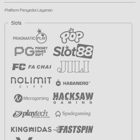
Platform Penyedia Layanan
Slots