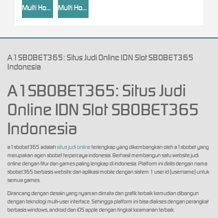
Multi Hot 5 Wild
Multi Hot Wild Ways
A1SBOBET365: Situs Judi Online IDN Slot SBOBET365
Indonesia
A1SBOBET365: Situs Judi
Online IDN Slot SBOBET365
Indonesia
a1sbobet365 adalah
situs judi online
terlengkap yang dikembangkan oleh a1sbobet yang
merupakan agen sbobet terpercaya indonesia. Berhasil membangun satu website judi
online dengan fitur dan games paling lengkap di indonesia. Platform ini dirilis dengan nama
sbobet365 berbasis website dan aplikasi mobile dengan sistem 1 user id (username) untuk
semua games.
Dirancang dengan desain yang nyaman dimata dan grafik terbaik kemudian dibangun
dengan teknologi multi-user interface. Sehingga platform ini bisa diakses dengan perangkat
berbasis windows, android dan iOS apple dengan tingkat keamanan terbaik.