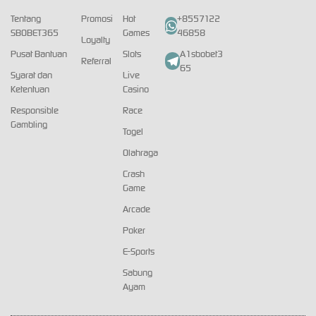
Tentang
Promosi
Hot
+8557122
SBOBET365
Games
46858
Loyalty
Pusat Bantuan
Slots
A1sbobet3
Referral
65
Syarat dan
Live
Ketentuan
Casino
Responsible
Race
Gambling
Togel
Olahraga
Crash
Game
Arcade
Poker
E-Sports
Sabung
Ayam