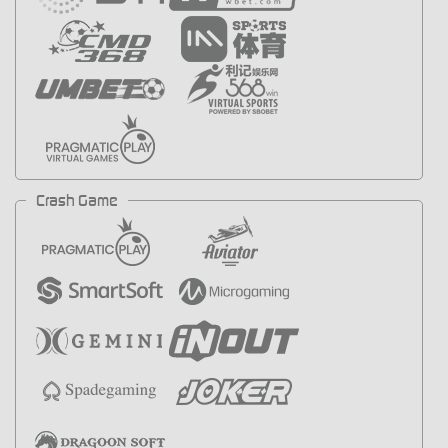
Crash Game