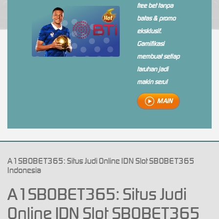
free bet tanpa
batas & promo
eksklusif.
Gamifikasi
membuat setiap
taruhan jadi
makin seru!
MAIN
A1SBOBET365: Situs Judi Online IDN Slot SBOBET365
Indonesia
A1SBOBET365: Situs Judi
Online IDN Slot SBOBET365