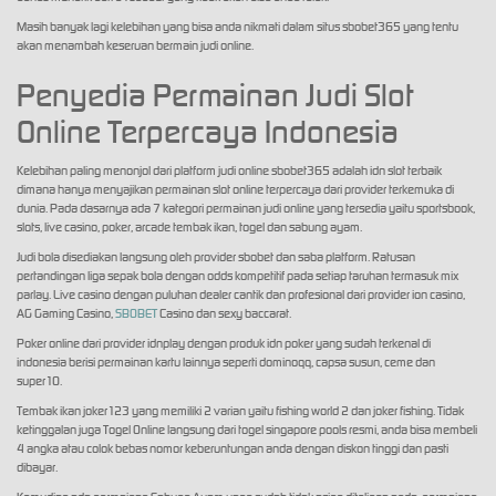
Masih banyak lagi kelebihan yang bisa anda nikmati dalam situs sbobet365 yang tentu
akan menambah keseruan bermain judi online.
Penyedia Permainan Judi Slot
Online Terpercaya Indonesia
Kelebihan paling menonjol dari platform judi online sbobet365 adalah idn slot terbaik
dimana hanya menyajikan permainan slot online terpercaya dari provider terkemuka di
dunia. Pada dasarnya ada 7 kategori permainan judi online yang tersedia yaitu sportsbook,
slots, live casino, poker, arcade tembak ikan, togel dan sabung ayam.
Judi bola disediakan langsung oleh provider sbobet dan saba platform. Ratusan
pertandingan liga sepak bola dengan odds kompetitif pada setiap taruhan termasuk mix
parlay. Live casino dengan puluhan dealer cantik dan profesional dari provider ion casino,
AG Gaming Casino,
SBOBET
Casino dan sexy baccarat.
Poker online dari provider idnplay dengan produk idn poker yang sudah terkenal di
indonesia berisi permainan kartu lainnya seperti dominoqq, capsa susun, ceme dan
super10.
Tembak ikan joker123 yang memiliki 2 varian yaitu fishing world 2 dan joker fishing. Tidak
ketinggalan juga Togel Online langsung dari togel singapore pools resmi, anda bisa membeli
4 angka atau colok bebas nomor keberuntungan anda dengan diskon tinggi dan pasti
dibayar.