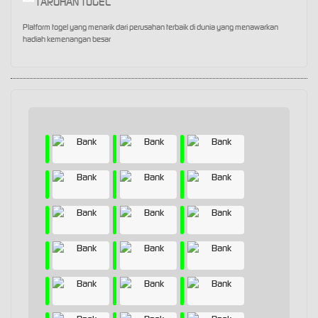
TARUHAN TOGEL
Platform togel yang menarik dari perusahan terbaik di dunia yang menawarkan
hadiah kemenangan besar