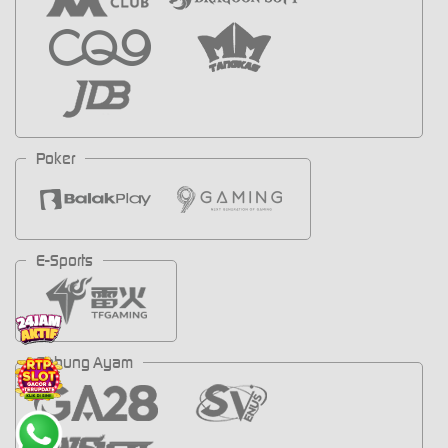
Poker
E-Sports
Sabung Ayam