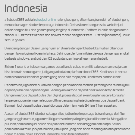
Indonesia
a1sbobet365 adalah
situs judi online
terlengkap yang dikembangkan oleh a1sbobet yang
merupakan agen sbobet terpercaya indonesia. Berhasil membangun satu website judi
online dengan fitur dan games paling lengkap di indonesia. Platform ini dirilis dengan nama
sbobet365 berbasis website dan aplikasi mobile dengan sistem 1 user id (username) untuk
semua games.
Dirancang dengan desain yang nyaman dimata dan grafik terbaik kemudian dibangun
dengan teknologi multi-user interface. Sehingga platform ini bisa diakses dengan perangkat
berbasis windows, android dan iOS apple dengan tingkat keamanan terbaik.
Sistem 1 user id untuk semua games berarti anda cukup memiliki satu username saja dan
bisa bermain semua game judi yang ada dalam platform sbobet365. Kredit user id secara
otomatis masuk kedalam games yang anda pilih tanpa perlu konfirmasi pindah kredit.
Pendaftaran juga disempurnakan dengan penambahan metode pembayaran terbaru yaitu
deposit pulsa dan deposit digital. Sedangkan metode deposit bank masih tetap tersedia.
Dengan metode deposit pulsa dan digital, proses deposit akan berjalan secara konsisten
tanpa gangguan jaringan ataupun offline yang sering terjadi pada metode deposit bank.
Bermain Judi deposit pulsa dapat diproses dalam jam kerja 24 jam 7 hari sepekan.
Alasan a1sbobet365 disebut sebagai situs judi online terpercaya bukan hanya dari fitur
yang canggih namun juga memiliki games online paling lengkap di indonesia. Menyajikan
puluhan permainan judi online dari provider ternama asia tenggara dan eropa. Setiap
permainan memiliki jackpot ratusan juta rupiah yang bisa anda menangkan dan penawaran
bonus menarik dari a1sbobet yang tidak akan bisa anda tolak.