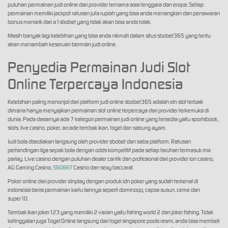
puluhan permainan judi online dari provider ternama asia tenggara dan eropa. Setiap
permainan memiliki jackpot ratusan juta rupiah yang bisa anda menangkan dan penawaran
bonus menarik dari a1sbobet yang tidak akan bisa anda tolak.
Masih banyak lagi kelebihan yang bisa anda nikmati dalam situs sbobet365 yang tentu
akan menambah keseruan bermain judi online.
Penyedia Permainan Judi Slot
Online Terpercaya Indonesia
Kelebihan paling menonjol dari platform judi online sbobet365 adalah idn slot terbaik
dimana hanya menyajikan permainan slot online terpercaya dari provider terkemuka di
dunia. Pada dasarnya ada 7 kategori permainan judi online yang tersedia yaitu sportsbook,
slots, live casino, poker, arcade tembak ikan, togel dan sabung ayam.
Judi bola disediakan langsung oleh provider sbobet dan saba platform. Ratusan
pertandingan liga sepak bola dengan odds kompetitif pada setiap taruhan termasuk mix
parlay. Live casino dengan puluhan dealer cantik dan profesional dari provider ion casino,
AG Gaming Casino,
SBOBET
Casino dan sexy baccarat.
Poker online dari provider idnplay dengan produk idn poker yang sudah terkenal di
indonesia berisi permainan kartu lainnya seperti dominoqq, capsa susun, ceme dan
super10.
Tembak ikan joker123 yang memiliki 2 varian yaitu fishing world 2 dan joker fishing. Tidak
ketinggalan juga Togel Online langsung dari togel singapore pools resmi, anda bisa membeli