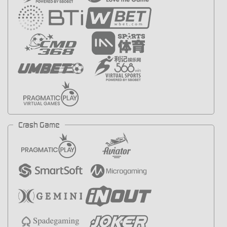
Crash Game