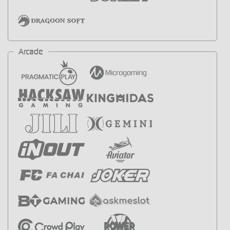
Arcade