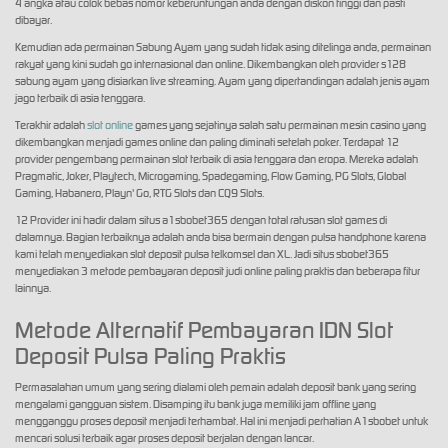
4 angka atau colok bebas nomor keberuntungan anda dengan diskon tinggi dan pasti
dibayar.
Kemudian ada permainan Sabung Ayam yang sudah tidak asing ditelinga anda, permainan
rakyat yang kini sudah go internasional dan online. Dikembangkan oleh provider s128
sabung ayam yang disiarkan live streaming. Ayam yang dipertandingan adalah jenis ayam
jago terbaik di asia tenggara.
Terakhir adalah
slot online
games yang sejatinya salah satu permainan mesin casino yang
dikembangkan menjadi games online dan paling diminati setelah poker. Terdapat 12
provider pengembang permainan slot terbaik di asia tenggara dan eropa. Mereka adalah
Pragmatic, Joker, Playtech, Microgaming, Spadegaming, Flow Gaming, PG Slots, Global
Gaming, Habanero, Playn' Go, RTG Slots dan CQ9 Slots.
12 Provider ini hadir dalam situs a1sbobet365 dengan total ratusan slot games di
dalamnya. Bagian terbaiknya adalah anda bisa bermain dengan pulsa handphone karena
kami telah menyediakan slot deposit pulsa telkomsel dan XL. Jadi situs sbobet365
menyediakan 3 metode pembayaran deposit judi online paling praktis dan beberapa fitur
lainnya.
Metode Alternatif Pembayaran IDN Slot
Deposit Pulsa Paling Praktis
Permasalahan umum yang sering dialami oleh pemain adalah deposit bank yang sering
mengalami gangguan sistem. Disamping itu bank juga memiliki jam offline yang
mengganggu proses deposit menjadi terhambat. Hal ini menjadi perhatian A1sbobet untuk
mencari solusi terbaik agar proses deposit berjalan dengan lancar.