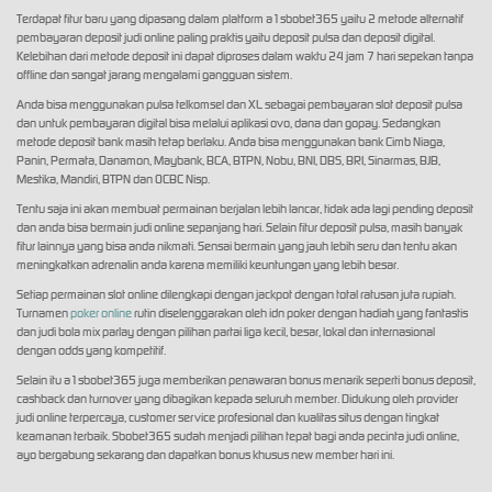
Terdapat fitur baru yang dipasang dalam platform a1sbobet365 yaitu 2 metode alternatif
pembayaran deposit judi online paling praktis yaitu deposit pulsa dan deposit digital.
Kelebihan dari metode deposit ini dapat diproses dalam waktu 24 jam 7 hari sepekan tanpa
offline dan sangat jarang mengalami gangguan sistem.
Anda bisa menggunakan pulsa telkomsel dan XL sebagai pembayaran slot deposit pulsa
dan untuk pembayaran digital bisa melalui aplikasi ovo, dana dan gopay. Sedangkan
metode deposit bank masih tetap berlaku. Anda bisa menggunakan bank Cimb Niaga,
Panin, Permata, Danamon, Maybank, BCA, BTPN, Nobu, BNI, DBS, BRI, Sinarmas, BJB,
Mestika, Mandiri, BTPN dan OCBC Nisp.
Tentu saja ini akan membuat permainan berjalan lebih lancar, tidak ada lagi pending deposit
dan anda bisa bermain judi online sepanjang hari. Selain fitur deposit pulsa, masih banyak
fitur lainnya yang bisa anda nikmati. Sensai bermain yang jauh lebih seru dan tentu akan
meningkatkan adrenalin anda karena memiliki keuntungan yang lebih besar.
Setiap permainan slot online dilengkapi dengan jackpot dengan total ratusan juta rupiah.
Turnamen
poker online
rutin diselenggarakan oleh idn poker dengan hadiah yang fantastis
dan judi bola mix parlay dengan pilihan partai liga kecil, besar, lokal dan internasional
dengan odds yang kompetitif.
Selain itu a1sbobet365 juga memberikan penawaran bonus menarik seperti bonus deposit,
cashback dan turnover yang dibagikan kepada seluruh member. Didukung oleh provider
judi online terpercaya, customer service profesional dan kualitas situs dengan tingkat
keamanan terbaik. Sbobet365 sudah menjadi pilihan tepat bagi anda pecinta judi online,
ayo bergabung sekarang dan dapatkan bonus khusus new member hari ini.