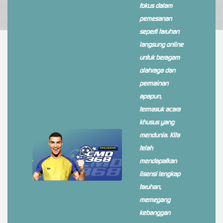
fokus dalam
pemesanan
seperti taruhan
langsung online
untuk beragam
olahraga dan
permainan
apapun,
termasuk acara
khusus yang
mendunia. Kita
telah
mendapatkan
lisensi lengkap
taruhan,
memegang
kebanggan