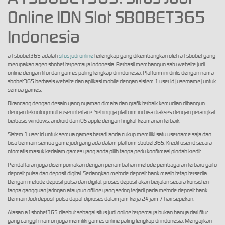
Online IDN Slot SBOBET365
Indonesia
a1sbobet365 adalah
situs judi online
terlengkap yang dikembangkan oleh a1sbobet yang
merupakan agen sbobet terpercaya indonesia. Berhasil membangun satu website judi
online dengan fitur dan games paling lengkap di indonesia. Platform ini dirilis dengan nama
sbobet365 berbasis website dan aplikasi mobile dengan sistem 1 user id (username) untuk
semua games.
Dirancang dengan desain yang nyaman dimata dan grafik terbaik kemudian dibangun
dengan teknologi multi-user interface. Sehingga platform ini bisa diakses dengan perangkat
berbasis windows, android dan iOS apple dengan tingkat keamanan terbaik.
Sistem 1 user id untuk semua games berarti anda cukup memiliki satu username saja dan
bisa bermain semua game judi yang ada dalam platform sbobet365. Kredit user id secara
otomatis masuk kedalam games yang anda pilih tanpa perlu konfirmasi pindah kredit.
Pendaftaran juga disempurnakan dengan penambahan metode pembayaran terbaru yaitu
deposit pulsa dan deposit digital. Sedangkan metode deposit bank masih tetap tersedia.
Dengan metode deposit pulsa dan digital, proses deposit akan berjalan secara konsisten
tanpa gangguan jaringan ataupun offline yang sering terjadi pada metode deposit bank.
Bermain Judi deposit pulsa dapat diproses dalam jam kerja 24 jam 7 hari sepekan.
Alasan a1sbobet365 disebut sebagai situs judi online terpercaya bukan hanya dari fitur
yang canggih namun juga memiliki games online paling lengkap di indonesia. Menyajikan