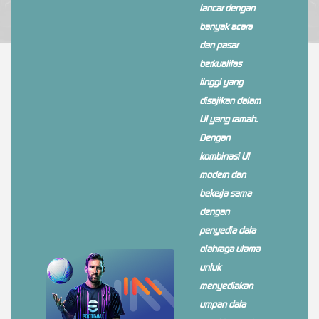
lancar dengan
banyak acara
dan pasar
berkualitas
tinggi yang
disajikan dalam
UI yang ramah.
Dengan
kombinasi UI
modern dan
bekerja sama
dengan
penyedia data
olahraga utama
untuk
menyediakan
umpan data