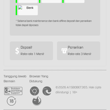
* Selama bank maintenance dan bank offline deposit dan penarikan
tidak dapat diproses
Deposit
Penarikan
Rata-rata 1 Menit
Rata-rata 3 Menit
Tanggung Jawab
Browser Yang
Bermain
Didukung
©2026 A1SBOBET365. Hak cipta
dilindungi | 18+