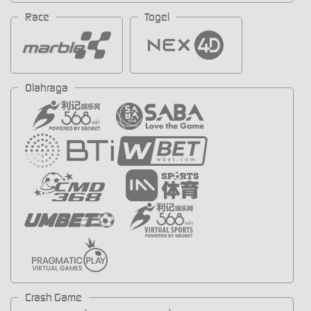
Race
Togel
Olahraga
Crash Game