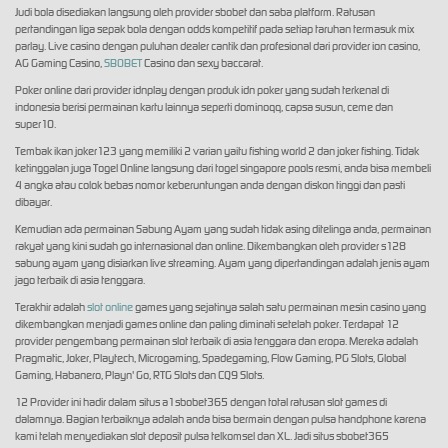
Judi bola disediakan langsung oleh provider sbobet dan saba platform. Ratusan
pertandingan liga sepak bola dengan odds kompetitif pada setiap taruhan termasuk mix
parlay. Live casino dengan puluhan dealer cantik dan profesional dari provider ion casino,
AG Gaming Casino,
SBOBET
Casino dan sexy baccarat.
Poker online dari provider idnplay dengan produk idn poker yang sudah terkenal di
indonesia berisi permainan kartu lainnya seperti dominoqq, capsa susun, ceme dan
super10.
Tembak ikan joker123 yang memiliki 2 varian yaitu fishing world 2 dan joker fishing. Tidak
ketinggalan juga Togel Online langsung dari togel singapore pools resmi, anda bisa membeli
4 angka atau colok bebas nomor keberuntungan anda dengan diskon tinggi dan pasti
dibayar.
Kemudian ada permainan Sabung Ayam yang sudah tidak asing ditelinga anda, permainan
rakyat yang kini sudah go internasional dan online. Dikembangkan oleh provider s128
sabung ayam yang disiarkan live streaming. Ayam yang dipertandingan adalah jenis ayam
jago terbaik di asia tenggara.
Terakhir adalah
slot online
games yang sejatinya salah satu permainan mesin casino yang
dikembangkan menjadi games online dan paling diminati setelah poker. Terdapat 12
provider pengembang permainan slot terbaik di asia tenggara dan eropa. Mereka adalah
Pragmatic, Joker, Playtech, Microgaming, Spadegaming, Flow Gaming, PG Slots, Global
Gaming, Habanero, Playn' Go, RTG Slots dan CQ9 Slots.
12 Provider ini hadir dalam situs a1sbobet365 dengan total ratusan slot games di
dalamnya. Bagian terbaiknya adalah anda bisa bermain dengan pulsa handphone karena
kami telah menyediakan slot deposit pulsa telkomsel dan XL. Jadi situs sbobet365