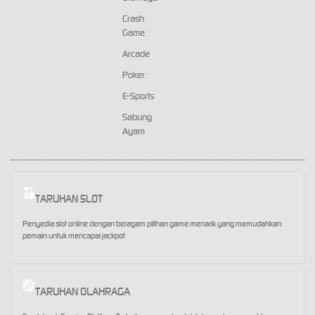
Crash
Game
Arcade
Poker
E-Sports
Sabung
Ayam
TARUHAN SLOT
Penyedia slot online dengan beragam pilihan game menarik yang memudahkan
pemain untuk mencapai jackpot
TARUHAN OLAHRAGA