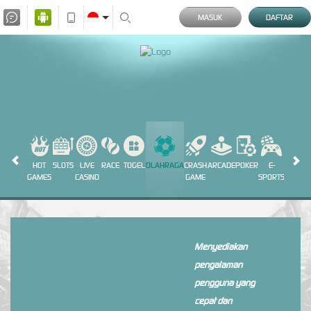
MASUK
DAFTAR
HOT
SLOTS
LIVE
RACE
TOGEL
OLAHRAGA
CRASH
ARCADE
POKER
E-
SABUN
GAMES
CASINO
GAME
SPORTS
AYAM
Menyediakan
pengalaman
pengguna yang
cepat dan