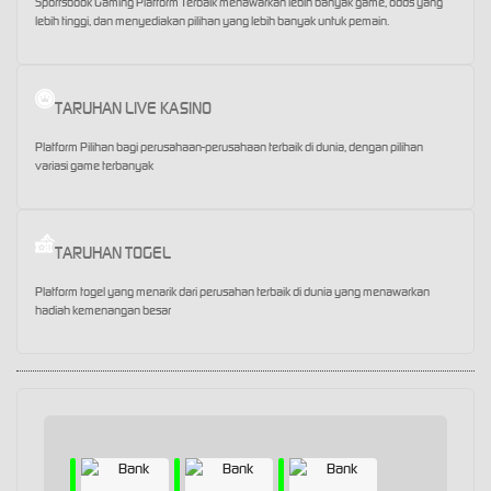
Sportsbook Gaming Platform Terbaik menawarkan lebih banyak game, odds yang
lebih tinggi, dan menyediakan pilihan yang lebih banyak untuk pemain.
TARUHAN LIVE KASINO
Platform Pilihan bagi perusahaan-perusahaan terbaik di dunia, dengan pilihan
variasi game terbanyak
TARUHAN TOGEL
Platform togel yang menarik dari perusahan terbaik di dunia yang menawarkan
hadiah kemenangan besar