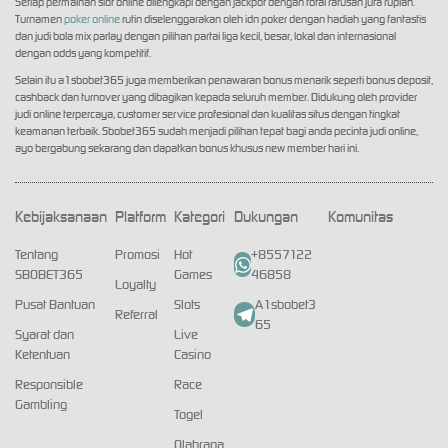
Setiap permainan slot online dilengkapi dengan jackpot dengan total ratusan juta rupiah.
Turnamen
poker online
rutin diselenggarakan oleh idn poker dengan hadiah yang fantastis
dan judi bola mix parlay dengan pilihan partai liga kecil, besar, lokal dan internasional
dengan odds yang kompetitif.
Selain itu a1sbobet365 juga memberikan penawaran bonus menarik seperti bonus deposit,
cashback dan turnover yang dibagikan kepada seluruh member. Didukung oleh provider
judi online terpercaya, customer service profesional dan kualitas situs dengan tingkat
keamanan terbaik. Sbobet365 sudah menjadi pilihan tepat bagi anda pecinta judi online,
ayo bergabung sekarang dan dapatkan bonus khusus new member hari ini.
Kebijaksanaan
Platform
Kategori
Dukungan
Komunitas
Tentang
Promosi
Hot
+8557122
SBOBET365
Games
46858
Loyalty
Pusat Bantuan
Slots
A1sbobet3
Referral
65
Syarat dan
Live
Ketentuan
Casino
Responsible
Race
Gambling
Togel
Olahraga