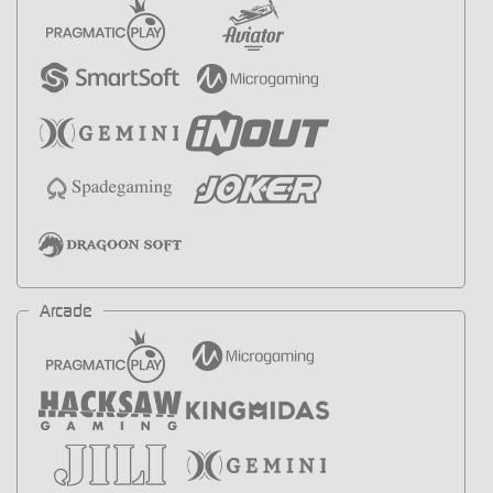
Arcade