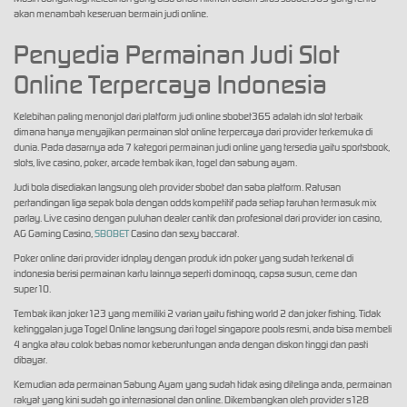
akan menambah keseruan bermain judi online.
Penyedia Permainan Judi Slot
Online Terpercaya Indonesia
Kelebihan paling menonjol dari platform judi online sbobet365 adalah idn slot terbaik
dimana hanya menyajikan permainan slot online terpercaya dari provider terkemuka di
dunia. Pada dasarnya ada 7 kategori permainan judi online yang tersedia yaitu sportsbook,
slots, live casino, poker, arcade tembak ikan, togel dan sabung ayam.
Judi bola disediakan langsung oleh provider sbobet dan saba platform. Ratusan
pertandingan liga sepak bola dengan odds kompetitif pada setiap taruhan termasuk mix
parlay. Live casino dengan puluhan dealer cantik dan profesional dari provider ion casino,
AG Gaming Casino,
SBOBET
Casino dan sexy baccarat.
Poker online dari provider idnplay dengan produk idn poker yang sudah terkenal di
indonesia berisi permainan kartu lainnya seperti dominoqq, capsa susun, ceme dan
super10.
Tembak ikan joker123 yang memiliki 2 varian yaitu fishing world 2 dan joker fishing. Tidak
ketinggalan juga Togel Online langsung dari togel singapore pools resmi, anda bisa membeli
4 angka atau colok bebas nomor keberuntungan anda dengan diskon tinggi dan pasti
dibayar.
Kemudian ada permainan Sabung Ayam yang sudah tidak asing ditelinga anda, permainan
rakyat yang kini sudah go internasional dan online. Dikembangkan oleh provider s128