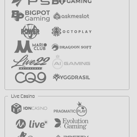
Live Casino