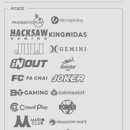
Arcade