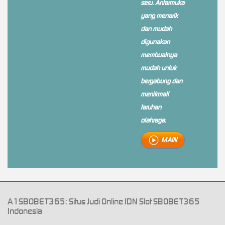
seru. Antarmuka
yang menarik
dan mudah
digunakan
membuatnya
mudah untuk
bergabung dan
menikmati
taruhan
olahraga.
MAIN
A1SBOBET365: Situs Judi Online IDN Slot SBOBET365
Indonesia