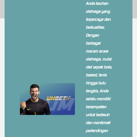
Anda taruhan
olahraga yang
terpercaya dan
berkualitas.
Dengan
berbagai
macam acara
olahraga, mulai
dari sepak bola,
basket, tenis
hingga bulu
tangkis, Anda
selalu memiliki
kesempatan
untuk bertaruh
dan menikmati
pertandingan