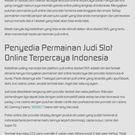
Alasan a1sbobet365 disebut sebagai situs judi online terpercaya bukan hanya dari fitur
yang canggih namun juga memiliki games online paling lengkap di indonesia. Menyajikan
puluhan permainan judi online dari provider ternama asia tenggara dan eropa. Setiap
permainan memiliki jackpot ratusan juta rupiah yang bisa anda menangkan dan penawaran
bonus menarik dari a1sbobet yang tidak akan bisa anda tolak.
Masih banyak lagi kelebihan yang bisa anda nikmati dalam situs sbobet365 yang tentu
akan menambah keseruan bermain judi online.
Penyedia Permainan Judi Slot
Online Terpercaya Indonesia
Kelebihan paling menonjol dari platform judi online sbobet365 adalah idn slot terbaik
dimana hanya menyajikan permainan slot online terpercaya dari provider terkemuka di
dunia. Pada dasarnya ada 7 kategori permainan judi online yang tersedia yaitu sportsbook,
slots, live casino, poker, arcade tembak ikan, togel dan sabung ayam.
Judi bola disediakan langsung oleh provider sbobet dan saba platform. Ratusan
pertandingan liga sepak bola dengan odds kompetitif pada setiap taruhan termasuk mix
parlay. Live casino dengan puluhan dealer cantik dan profesional dari provider ion casino,
AG Gaming Casino,
SBOBET
Casino dan sexy baccarat.
Poker online dari provider idnplay dengan produk idn poker yang sudah terkenal di
indonesia berisi permainan kartu lainnya seperti dominoqq, capsa susun, ceme dan
super10.
Tembak ikan joker123 yang memiliki 2 varian yaitu fishing world 2 dan joker fishing. Tidak