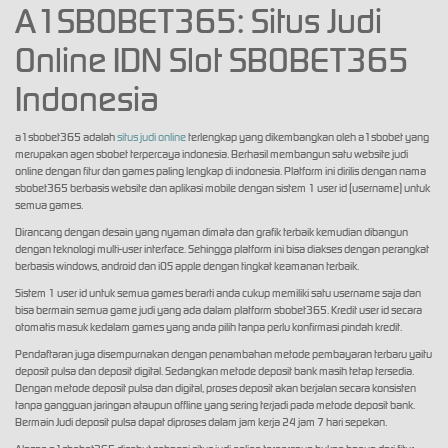
A1SBOBET365: Situs Judi
Online IDN Slot SBOBET365
Indonesia
a1sbobet365 adalah
situs judi online
terlengkap yang dikembangkan oleh a1sbobet yang
merupakan agen sbobet terpercaya indonesia. Berhasil membangun satu website judi
online dengan fitur dan games paling lengkap di indonesia. Platform ini dirilis dengan nama
sbobet365 berbasis website dan aplikasi mobile dengan sistem 1 user id (username) untuk
semua games.
Dirancang dengan desain yang nyaman dimata dan grafik terbaik kemudian dibangun
dengan teknologi multi-user interface. Sehingga platform ini bisa diakses dengan perangkat
berbasis windows, android dan iOS apple dengan tingkat keamanan terbaik.
Sistem 1 user id untuk semua games berarti anda cukup memiliki satu username saja dan
bisa bermain semua game judi yang ada dalam platform sbobet365. Kredit user id secara
otomatis masuk kedalam games yang anda pilih tanpa perlu konfirmasi pindah kredit.
Pendaftaran juga disempurnakan dengan penambahan metode pembayaran terbaru yaitu
deposit pulsa dan deposit digital. Sedangkan metode deposit bank masih tetap tersedia.
Dengan metode deposit pulsa dan digital, proses deposit akan berjalan secara konsisten
tanpa gangguan jaringan ataupun offline yang sering terjadi pada metode deposit bank.
Bermain Judi deposit pulsa dapat diproses dalam jam kerja 24 jam 7 hari sepekan.