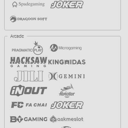
Arcade