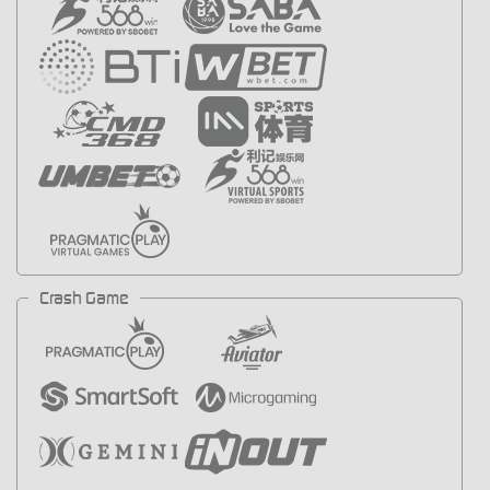
Crash Game