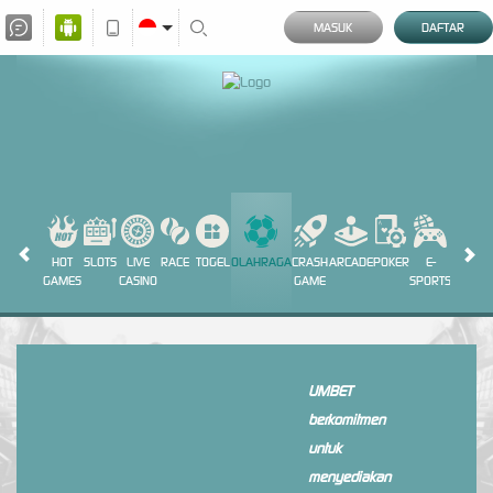
MASUK
DAFTAR
HOT
SLOTS
LIVE
RACE
TOGEL
OLAHRAGA
CRASH
ARCADE
POKER
E-
SABUN
GAMES
CASINO
GAME
SPORTS
AYAM
UMBET
berkomitmen
untuk
menyediakan