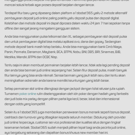
mencari solusi terbaik agar proses deposit berjalan dengan lancar.
Terdapat fitur baru yang dipasang dalam platform a1sbobet365 yaitu 2 metode alternatif
pembayaran deposit judi online paling praktis yaitu deposit pulsa dan deposit digital.
Kelebihan dari metode deposit ini dapat diproses dalam waktu 24 jam 7 hari sepekan tanpa
offline dan sangat jarang mengalami gangguan sistem.
Anda bisa menggunakan pulsa telkomsel dan XL sebagai pembayaran slot deposit pulsa
dan untuk pembayaran digital bisa melalui aplikasi ovo, dana dan gopay. Sedangkan
metode deposit bank masih tetap berlaku. Anda bisa menggunakan bank Cimb Niaga,
Panin, Permata, Danamon, Maybank, BCA, BTPN, Nobu, BNI, DBS, BRI, Sinarmas, BJB,
Mestika, Mandiri, BTPN dan OCBC Nisp.
Tentu saja ini akan membuat permainan berjalan lebih lancar, tidak ada lagi pending deposit
dan anda bisa bermain judi online sepanjang hari. Selain fitur deposit pulsa, masih banyak
fitur lainnya yang bisa anda nikmati. Sensai bermain yang jauh lebih seru dan tentu akan
meningkatkan adrenalin anda karena memiliki keuntungan yang lebih besar.
Setiap permainan slot online dilengkapi dengan jackpot dengan total ratusan juta rupiah.
Turnamen
poker online
rutin diselenggarakan oleh idn poker dengan hadiah yang fantastis
dan judi bola mix parlay dengan pilihan partai liga kecil, besar, lokal dan internasional
dengan odds yang kompetitif.
Selain itu a1sbobet365 juga memberikan penawaran bonus menarik seperti bonus deposit,
cashback dan turnover yang dibagikan kepada seluruh member. Didukung oleh provider
judi online terpercaya, customer service profesional dan kualitas situs dengan tingkat
keamanan terbaik. Sbobet365 sudah menjadi pilihan tepat bagi anda pecinta judi online,
ayo bergabung sekarang dan dapatkan bonus khusus new member hari ini.