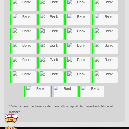
* Selama bank maintenance dan bank offline deposit dan penarikan tidak dapat
diproses