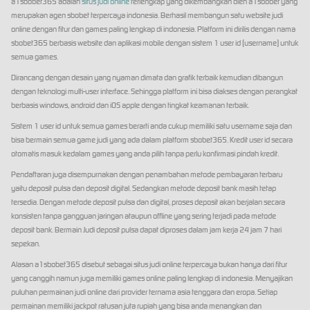
a1sbobet365 adalah
situs judi online
terlengkap yang dikembangkan oleh a1sbobet yang
merupakan agen sbobet terpercaya indonesia. Berhasil membangun satu website judi
online dengan fitur dan games paling lengkap di indonesia. Platform ini dirilis dengan nama
sbobet365 berbasis website dan aplikasi mobile dengan sistem 1 user id (username) untuk
semua games.
Dirancang dengan desain yang nyaman dimata dan grafik terbaik kemudian dibangun
dengan teknologi multi-user interface. Sehingga platform ini bisa diakses dengan perangkat
berbasis windows, android dan iOS apple dengan tingkat keamanan terbaik.
Sistem 1 user id untuk semua games berarti anda cukup memiliki satu username saja dan
bisa bermain semua game judi yang ada dalam platform sbobet365. Kredit user id secara
otomatis masuk kedalam games yang anda pilih tanpa perlu konfirmasi pindah kredit.
Pendaftaran juga disempurnakan dengan penambahan metode pembayaran terbaru
yaitu deposit pulsa dan deposit digital. Sedangkan metode deposit bank masih tetap
tersedia. Dengan metode deposit pulsa dan digital, proses deposit akan berjalan secara
konsisten tanpa gangguan jaringan ataupun offline yang sering terjadi pada metode
deposit bank. Bermain Judi deposit pulsa dapat diproses dalam jam kerja 24 jam 7 hari
sepekan.
Alasan a1sbobet365 disebut sebagai situs judi online terpercaya bukan hanya dari fitur
yang canggih namun juga memiliki games online paling lengkap di indonesia. Menyajikan
puluhan permainan judi online dari provider ternama asia tenggara dan eropa. Setiap
permainan memiliki jackpot ratusan juta rupiah yang bisa anda menangkan dan