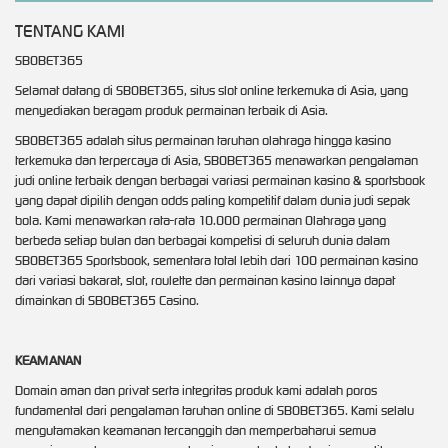
TENTANG KAMI
SBOBET365
Selamat datang di SBOBET365, situs slot online terkemuka di Asia, yang
menyediakan beragam produk permainan terbaik di Asia.
SBOBET365 adalah situs permainan taruhan olahraga hingga kasino
terkemuka dan terpercaya di Asia, SBOBET365 menawarkan pengalaman
judi online terbaik dengan berbagai variasi permainan kasino & sportsbook
yang dapat dipilih dengan odds paling kompetitif dalam dunia judi sepak
bola. Kami menawarkan rata-rata 10.000 permainan Olahraga yang
berbeda setiap bulan dan berbagai kompetisi di seluruh dunia dalam
SBOBET365 Sportsbook, sementara total lebih dari 100 permainan kasino
dari variasi bakarat, slot, roulette dan permainan kasino lainnya dapat
dimainkan di SBOBET365 Casino.
KEAMANAN
Domain aman dan privat serta integritas produk kami adalah poros
fundamental dari pengalaman taruhan online di SBOBET365. Kami selalu
mengutamakan keamanan tercanggih dan memperbaharui semua