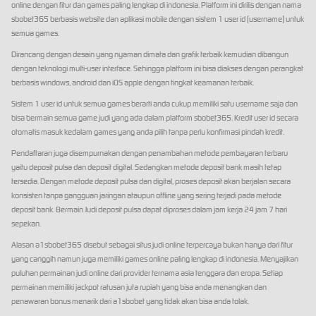
online dengan fitur dan games paling lengkap di indonesia. Platform ini dirilis dengan nama
sbobet365 berbasis website dan aplikasi mobile dengan sistem 1 user id (username) untuk
semua games.
Dirancang dengan desain yang nyaman dimata dan grafik terbaik kemudian dibangun
dengan teknologi multi-user interface. Sehingga platform ini bisa diakses dengan perangkat
berbasis windows, android dan iOS apple dengan tingkat keamanan terbaik.
Sistem 1 user id untuk semua games berarti anda cukup memiliki satu username saja dan
bisa bermain semua game judi yang ada dalam platform sbobet365. Kredit user id secara
otomatis masuk kedalam games yang anda pilih tanpa perlu konfirmasi pindah kredit.
Pendaftaran juga disempurnakan dengan penambahan metode pembayaran terbaru
yaitu deposit pulsa dan deposit digital. Sedangkan metode deposit bank masih tetap
tersedia. Dengan metode deposit pulsa dan digital, proses deposit akan berjalan secara
konsisten tanpa gangguan jaringan ataupun offline yang sering terjadi pada metode
deposit bank. Bermain Judi deposit pulsa dapat diproses dalam jam kerja 24 jam 7 hari
sepekan.
Alasan a1sbobet365 disebut sebagai situs judi online terpercaya bukan hanya dari fitur
yang canggih namun juga memiliki games online paling lengkap di indonesia. Menyajikan
puluhan permainan judi online dari provider ternama asia tenggara dan eropa. Setiap
permainan memiliki jackpot ratusan juta rupiah yang bisa anda menangkan dan
penawaran bonus menarik dari a1sbobet yang tidak akan bisa anda tolak.