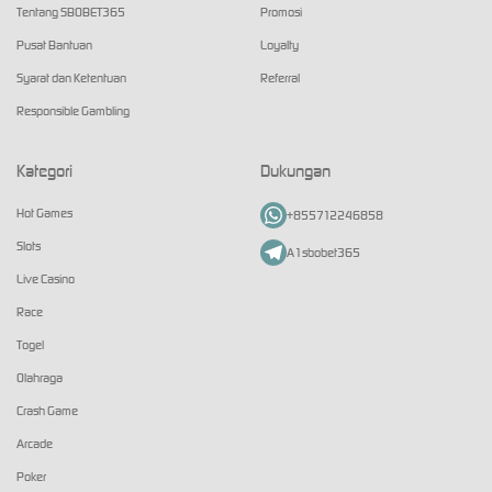
Tentang SBOBET365
Promosi
Pusat Bantuan
Loyalty
Syarat dan Ketentuan
Referral
Responsible Gambling
Kategori
Dukungan
Hot Games
+855712246858
Slots
A1sbobet365
Live Casino
Race
Togel
Olahraga
Crash Game
Arcade
Poker