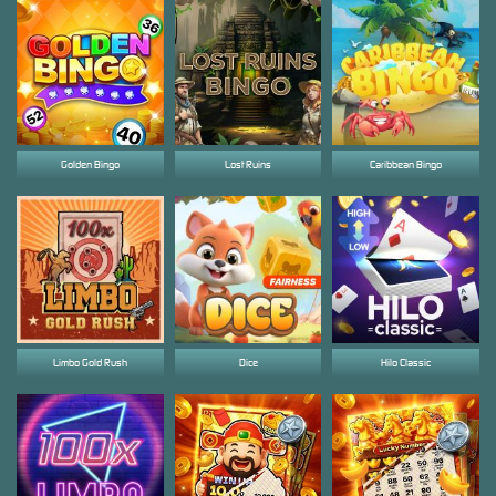
Golden Bingo
Lost Ruins
Caribbean Bingo
Limbo Gold Rush
Dice
Hilo Classic