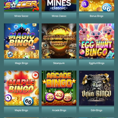
Mines Soccer
Mines Classic
Bonus Bingo
Magic Bingo
Steampunk
EggHunt Bingo
Maple Bingo
Arcade Bingo
Odin Bingo