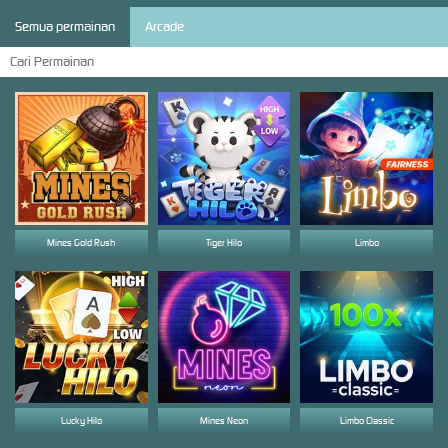
Semua permainan
Arcade
Mines Gold Rush
Tiger Hilo
Limbo
Lucky Hilo
Mines Neon
Limbo Classic