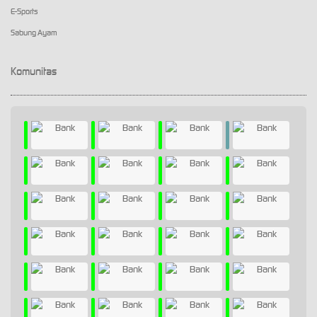
E-Sports
Sabung Ayam
Komunitas