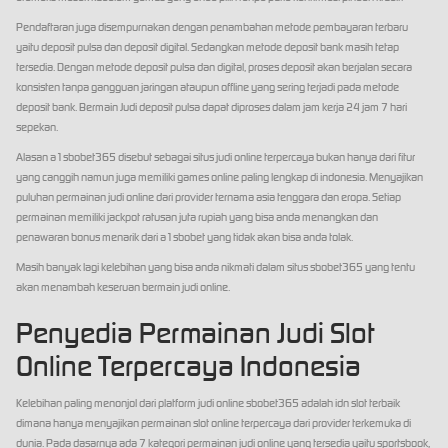
Pendaftaran juga disempurnakan dengan penambahan metode pembayaran terbaru
yaitu deposit pulsa dan deposit digital. Sedangkan metode deposit bank masih tetap
tersedia. Dengan metode deposit pulsa dan digital, proses deposit akan berjalan secara
konsisten tanpa gangguan jaringan ataupun offline yang sering terjadi pada metode
deposit bank. Bermain Judi deposit pulsa dapat diproses dalam jam kerja 24 jam 7 hari
sepekan.
Alasan a1sbobet365 disebut sebagai situs judi online terpercaya bukan hanya dari fitur
yang canggih namun juga memiliki games online paling lengkap di indonesia. Menyajikan
puluhan permainan judi online dari provider ternama asia tenggara dan eropa. Setiap
permainan memiliki jackpot ratusan juta rupiah yang bisa anda menangkan dan
penawaran bonus menarik dari a1sbobet yang tidak akan bisa anda tolak.
Masih banyak lagi kelebihan yang bisa anda nikmati dalam situs sbobet365 yang tentu
akan menambah keseruan bermain judi online.
Penyedia Permainan Judi Slot
Online Terpercaya Indonesia
Kelebihan paling menonjol dari platform judi online sbobet365 adalah idn slot terbaik
dimana hanya menyajikan permainan slot online terpercaya dari provider terkemuka di
dunia. Pada dasarnya ada 7 kategori permainan judi online yang tersedia yaitu sportsbook,