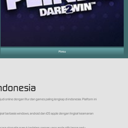
Plinko
Indonesia
online dengan fitur dan games paling lengkap di indonesia. Platform ini
ngkat berbasis windows, android dan iOS apple dengan tingkat keamanan
secara otomatis masuk kedalam games yang anda pilih tanpa perlu