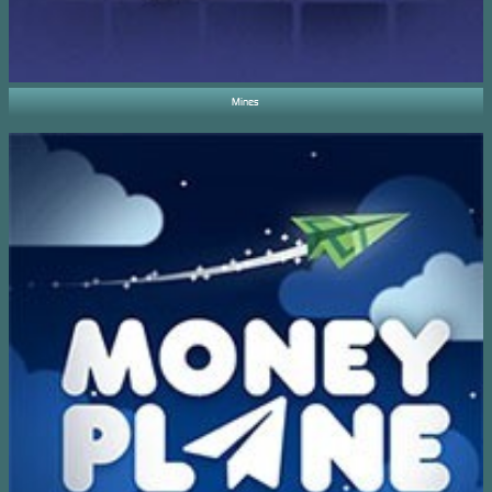
Mines