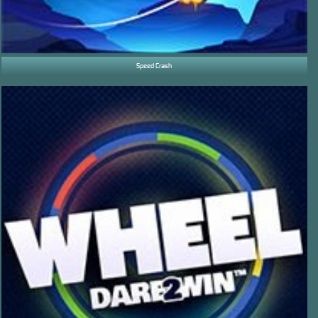
Speed Crash