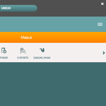
×
UNDUH
Masuk
POKER
E-SPORTS
SABUNG AYAM