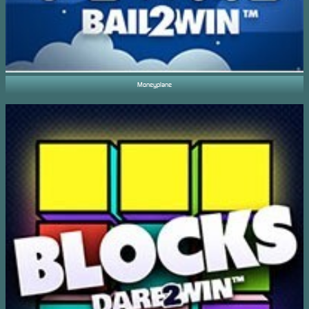
Moneyplane