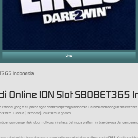
Lines
ET365 Indonesia
i Online IDN Slot SBOBET365 
sbobet yang merupakan agen sbobet terpercaya indonesia. Berhasil membangun satu website judi 
an sistem 1 user id (username) untuk semua games.
ibangun dengan teknologi multi-user interface. Sehingga platform ini bisa diakses dengan pera
name saja dan bisa bermain semua game judi yang ada dalam platform sbobet365. Kredit user id 