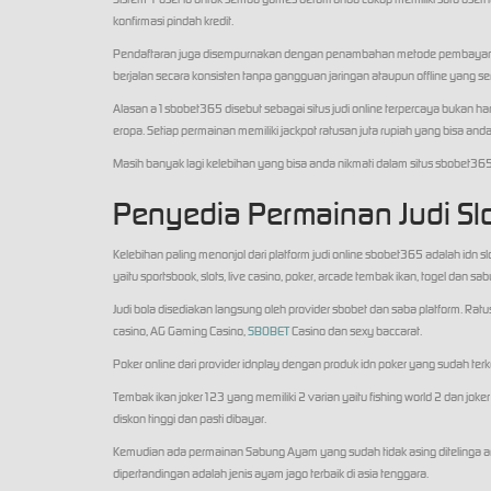
konfirmasi pindah kredit.
Pendaftaran juga disempurnakan dengan penambahan metode pembayaran terb
berjalan secara konsisten tanpa gangguan jaringan ataupun offline yang ser
Alasan a1sbobet365 disebut sebagai situs judi online terpercaya bukan han
eropa. Setiap permainan memiliki jackpot ratusan juta rupiah yang bisa a
Masih banyak lagi kelebihan yang bisa anda nikmati dalam situs sbobet36
Penyedia Permainan Judi Slo
Kelebihan paling menonjol dari platform judi online sbobet365 adalah idn s
yaitu sportsbook, slots, live casino, poker, arcade tembak ikan, togel dan s
Judi bola disediakan langsung oleh provider sbobet dan saba platform. Ratu
casino, AG Gaming Casino,
SBOBET
Casino dan sexy baccarat.
Poker online dari provider idnplay dengan produk idn poker yang sudah terk
Tembak ikan joker123 yang memiliki 2 varian yaitu fishing world 2 dan jok
diskon tinggi dan pasti dibayar.
Kemudian ada permainan Sabung Ayam yang sudah tidak asing ditelinga and
dipertandingan adalah jenis ayam jago terbaik di asia tenggara.