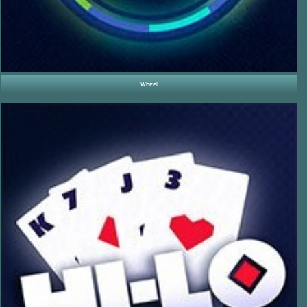
Wheel