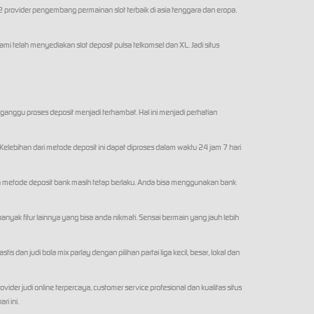
 provider pengembang permainan slot terbaik di asia tenggara dan eropa.
i telah menyediakan slot deposit pulsa telkomsel dan XL. Jadi situs
anggu proses deposit menjadi terhambat. Hal ini menjadi perhatian
. Kelebihan dari metode deposit ini dapat diproses dalam waktu 24 jam 7 hari
an metode deposit bank masih tetap berlaku. Anda bisa menggunakan bank
 banyak fitur lainnya yang bisa anda nikmati. Sensai bermain yang jauh lebih
s dan judi bola mix parlay dengan pilihan partai liga kecil, besar, lokal dan
r judi online terpercaya, customer service profesional dan kualitas situs
i ini.