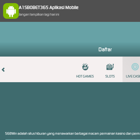
A1SBOBET365 Aplikasi Mobile
Jangan tampilkan lagi hari ini
Daftar
HOT GAMES
SLOTS
LIVE CAS
568Win adalah situs hiburan yang menawarkan berbagai macam permainan kasino dan permainan