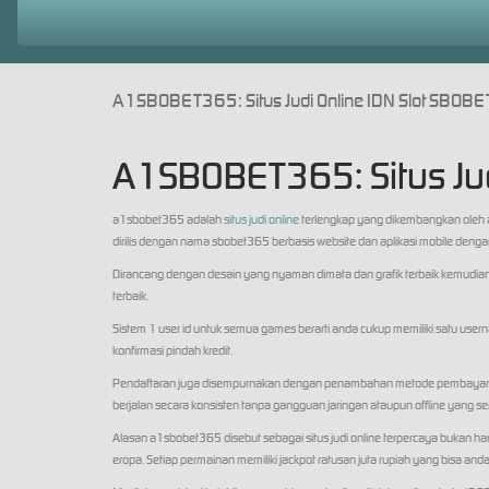
A1SBOBET365: Situs Judi Online IDN Slot SBOB
A1SBOBET365: Situs Jud
a1sbobet365 adalah
situs judi online
terlengkap yang dikembangkan oleh a1
dirilis dengan nama sbobet365 berbasis website dan aplikasi mobile deng
Dirancang dengan desain yang nyaman dimata dan grafik terbaik kemudian d
terbaik.
Sistem 1 user id untuk semua games berarti anda cukup memiliki satu user
konfirmasi pindah kredit.
Pendaftaran juga disempurnakan dengan penambahan metode pembayaran terb
berjalan secara konsisten tanpa gangguan jaringan ataupun offline yang ser
Alasan a1sbobet365 disebut sebagai situs judi online terpercaya bukan han
eropa. Setiap permainan memiliki jackpot ratusan juta rupiah yang bisa a