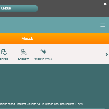
×
UNDUH
Masuk
POKER
E-SPORTS
SABUNG AYAM
 seperti Baccarat, Roulette, Sic Bo, Dragon Tiger, dan Bakarat 12 detik.