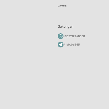
Referral
Dukungan
+855712246858
A1sbobet365