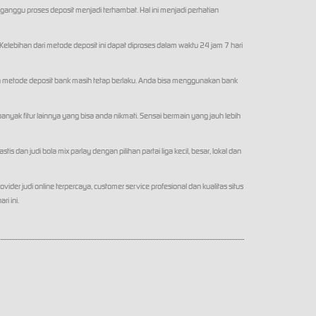
anggu proses deposit menjadi terhambat. Hal ini menjadi perhatian
. Kelebihan dari metode deposit ini dapat diproses dalam waktu 24 jam 7 hari
an metode deposit bank masih tetap berlaku. Anda bisa menggunakan bank
 banyak fitur lainnya yang bisa anda nikmati. Sensai bermain yang jauh lebih
s dan judi bola mix parlay dengan pilihan partai liga kecil, besar, lokal dan
r judi online terpercaya, customer service profesional dan kualitas situs
i ini.