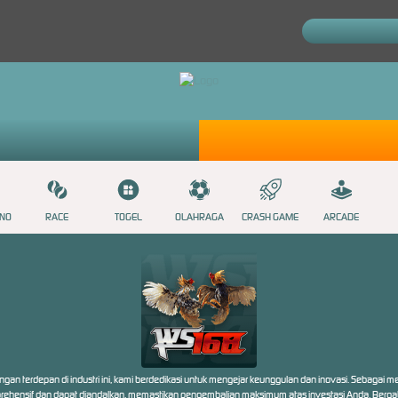
INO
RACE
TOGEL
OLAHRAGA
CRASH GAME
ARCADE
erdepan di industri ini, kami berdedikasi untuk mengejar keunggulan dan inovasi. Sebagai me
rehensif dan dapat diandalkan, memastikan pengembalian maksimum atas investasi Anda. Berga