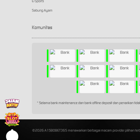
E-Sports
Sabung Ayam
Komunitas
* Selama bank maintenance dan bank offline deposit dan penarikan tida
©2026 A1SBOBET365 menawarkan berbagai macam provider pilihan terbai