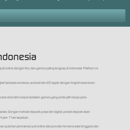
Indonesia
online dengan fitur dan games paling lengkap di indonesia. Platform ini
ngkat berbasis windows, android dan iOS apple dengan tingkat keamanan
secara otomatis masuk kedalam games yang anda pilih tanpa perlu
dia. Dengan metode deposit pulsa dan digital, proses deposit akan
24 jam 7 hari sepekan.
kan puluhan permainan judi online dari provider ternama asia tenggara dan