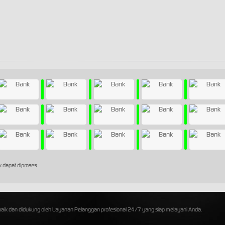
k dapat diproses
k dan didukung oleh Layanan Pelanggan profesional 24/7 yang siap melayani Anda.