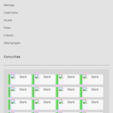
Olahraga
Crash Game
Arcade
Poker
E-Sports
Sabung Ayam
Komunitas