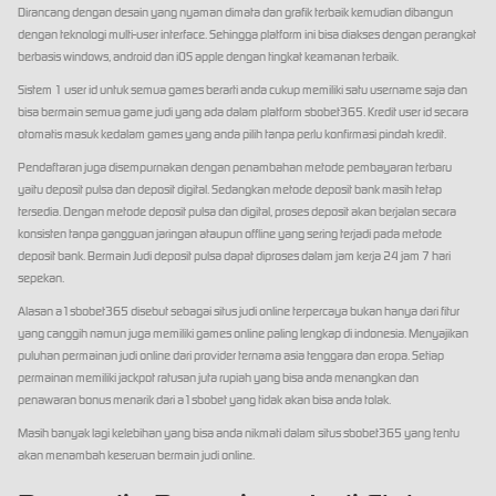
Dirancang dengan desain yang nyaman dimata dan grafik terbaik kemudian dibangun
dengan teknologi multi-user interface. Sehingga platform ini bisa diakses dengan perangkat
berbasis windows, android dan iOS apple dengan tingkat keamanan terbaik.
Sistem 1 user id untuk semua games berarti anda cukup memiliki satu username saja dan
bisa bermain semua game judi yang ada dalam platform sbobet365. Kredit user id secara
otomatis masuk kedalam games yang anda pilih tanpa perlu konfirmasi pindah kredit.
Pendaftaran juga disempurnakan dengan penambahan metode pembayaran terbaru
yaitu deposit pulsa dan deposit digital. Sedangkan metode deposit bank masih tetap
tersedia. Dengan metode deposit pulsa dan digital, proses deposit akan berjalan secara
konsisten tanpa gangguan jaringan ataupun offline yang sering terjadi pada metode
deposit bank. Bermain Judi deposit pulsa dapat diproses dalam jam kerja 24 jam 7 hari
sepekan.
Alasan a1sbobet365 disebut sebagai situs judi online terpercaya bukan hanya dari fitur
yang canggih namun juga memiliki games online paling lengkap di indonesia. Menyajikan
puluhan permainan judi online dari provider ternama asia tenggara dan eropa. Setiap
permainan memiliki jackpot ratusan juta rupiah yang bisa anda menangkan dan
penawaran bonus menarik dari a1sbobet yang tidak akan bisa anda tolak.
Masih banyak lagi kelebihan yang bisa anda nikmati dalam situs sbobet365 yang tentu
akan menambah keseruan bermain judi online.