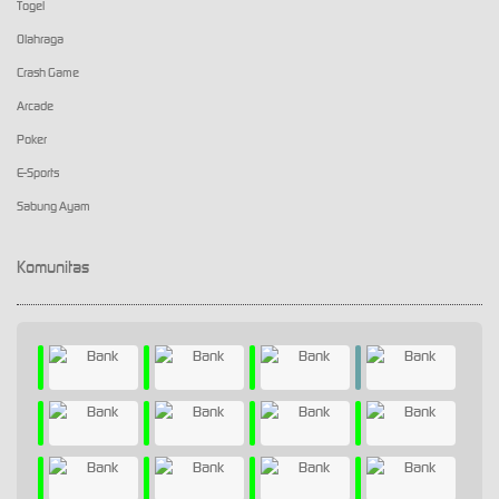
Togel
Olahraga
Crash Game
Arcade
Poker
E-Sports
Sabung Ayam
Komunitas