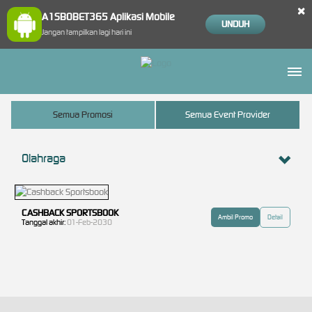
×
A1SBOBET365 Aplikasi Mobile
UNDUH
Jangan tampilkan lagi hari ini
Semua Promosi
Semua Event Provider
Olahraga
CASHBACK SPORTSBOOK
Ambil Promo
Detail
Tanggal akhir:
01-Feb-2030