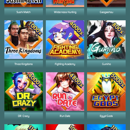
Sushi Match
Wilderness Hunting
Gaogashou
Three Kingdoms
Fighting Academy
Gumiho
DR. Crazy
Run Date
Egypt Gods