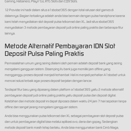
Gaming, Habanero, Playn' Go, RTG Slots dan CQ9 Slots.
12 Provider ini hadir dalam situs a1sbobet365 dengan total ratusan slot games di
dalamnya. Bagian terbaiknya adalah anda bisa bermain dengan pulsa handphone karena
kami telah menyediakan slot deposit pulsa telkomsel dan XL. Jadi situs sbobet365
menyediakan 3 metode pembayaran deposit judi online paling praktis dan beberapa fitur
lainnya.
Metode Alternatif Pembayaran IDN Slot
Deposit Pulsa Paling Praktis
Permasalahan umum yang sering dialami oleh pemain adalah deposit bank yang sering
mengalami gangguan sistem. Disamping itu bank juga memiliki jam offline yang
mengganggu proses deposit menjadi terhambat. Hal ini menjadi perhatian A1sbobet untuk
mencari solusi terbaik agar proses deposit berjalan dengan lancar.
Terdapat fitur baru yang dipasang dalam platform a1sbobet365 yaitu 2 metode alternatif
pembayaran deposit judi online paling praktis yaitu deposit pulsa dan deposit digital.
Kelebihan dari metode deposit ini dapat diproses dalam waktu 24 jam 7 hari sepekan tanpa
offline dan sangat jarang mengalami gangguan sistem.
Anda bisa menggunakan pulsa telkomsel dan XL sebagai pembayaran slot deposit pulsa
dan untuk pembayaran digital bisa melalui aplikasi ovo, dana dan gopay. Sedangkan
metode deposit bank masih tetap berlaku. Anda bisa menggunakan bank Cimb Niaga,