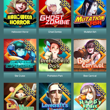
Halloween Horror
Ghost Zombie
Mutation fish
Star Cruise
Prehistoric Park
Beer Carnival