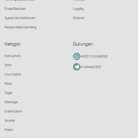
Pusat Bantuan
Loyalty
Syarat dan Ketentuan
Referral
Responsible Gambling
Kategori
Dukungan
Hot Games
+855712246858
Slots
A1sbobet365
Live Casino
Race
Togel
Olahraga
Crash Game
Arcade
Poker