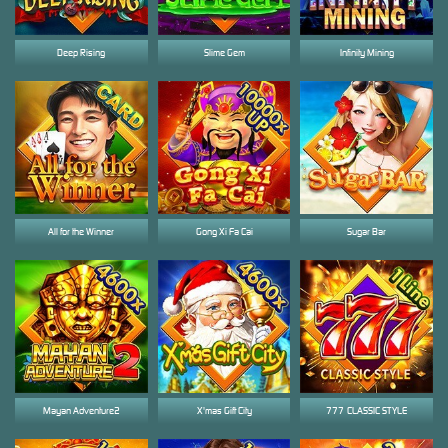
Deep Rising
Slime Gem
Infinity Mining
All for the Winner
Gong Xi Fa Cai
Sugar Bar
Mayan Adventure2
X'mas Gift City
777-CLASSIC STYLE