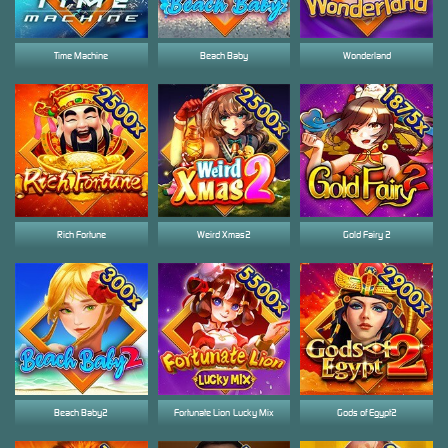
Time Machine
Beach Baby
Wonderland
Rich Fortune
Weird Xmas2
Gold Fairy 2
Beach Baby2
Fortunate Lion-Lucky Mix
Gods of Egypt2