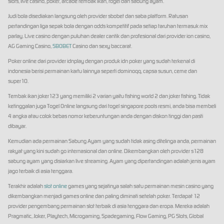
slots, live casino, poker, arcade tembak ikan, togel dan sabung ayam.
Judi bola disediakan langsung oleh provider sbobet dan saba platform. Ratusan
pertandingan liga sepak bola dengan odds kompetitif pada setiap taruhan termasuk mix
parlay. Live casino dengan puluhan dealer cantik dan profesional dari provider ion casino,
AG Gaming Casino,
SBOBET
Casino dan sexy baccarat.
Poker online dari provider idnplay dengan produk idn poker yang sudah terkenal di
indonesia berisi permainan kartu lainnya seperti dominoqq, capsa susun, ceme dan
super10.
Tembak ikan joker123 yang memiliki 2 varian yaitu fishing world 2 dan joker fishing. Tidak
ketinggalan juga Togel Online langsung dari togel singapore pools resmi, anda bisa membeli
4 angka atau colok bebas nomor keberuntungan anda dengan diskon tinggi dan pasti
dibayar.
Kemudian ada permainan Sabung Ayam yang sudah tidak asing ditelinga anda, permainan
rakyat yang kini sudah go internasional dan online. Dikembangkan oleh provider s128
sabung ayam yang disiarkan live streaming. Ayam yang dipertandingan adalah jenis ayam
jago terbaik di asia tenggara.
Terakhir adalah
slot online
games yang sejatinya salah satu permainan mesin casino yang
dikembangkan menjadi games online dan paling diminati setelah poker. Terdapat 12
provider pengembang permainan slot terbaik di asia tenggara dan eropa. Mereka adalah
Pragmatic, Joker, Playtech, Microgaming, Spadegaming, Flow Gaming, PG Slots, Global