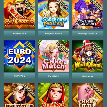
Rich Fortune 2
Songkran Festival
Fighting Academy 2
EURO2024
CakeMatch
Weird Xmas