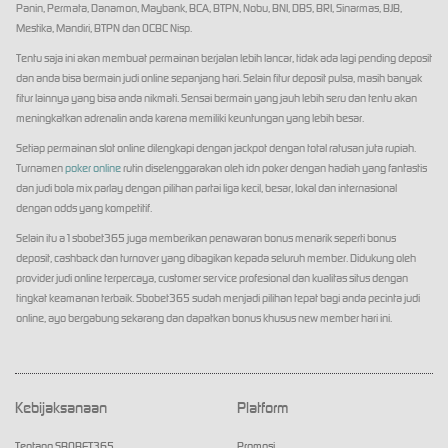
Panin, Permata, Danamon, Maybank, BCA, BTPN, Nobu, BNI, DBS, BRI, Sinarmas, BJB,
Mestika, Mandiri, BTPN dan OCBC Nisp.
Tentu saja ini akan membuat permainan berjalan lebih lancar, tidak ada lagi pending deposit
dan anda bisa bermain judi online sepanjang hari. Selain fitur deposit pulsa, masih banyak
fitur lainnya yang bisa anda nikmati. Sensai bermain yang jauh lebih seru dan tentu akan
meningkatkan adrenalin anda karena memiliki keuntungan yang lebih besar.
Setiap permainan slot online dilengkapi dengan jackpot dengan total ratusan juta rupiah.
Turnamen
poker online
rutin diselenggarakan oleh idn poker dengan hadiah yang fantastis
dan judi bola mix parlay dengan pilihan partai liga kecil, besar, lokal dan internasional
dengan odds yang kompetitif.
Selain itu a1sbobet365 juga memberikan penawaran bonus menarik seperti bonus
deposit, cashback dan turnover yang dibagikan kepada seluruh member. Didukung oleh
provider judi online terpercaya, customer service profesional dan kualitas situs dengan
tingkat keamanan terbaik. Sbobet365 sudah menjadi pilihan tepat bagi anda pecinta judi
online, ayo bergabung sekarang dan dapatkan bonus khusus new member hari ini.
Kebijaksanaan
Platform
Tentang SBOBET365
Promosi