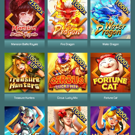
Mansion Battle Royale
Fire Dragon
Water Dragon
Treasure Hunters
Circus-Lucky Mix
Fortune Cat