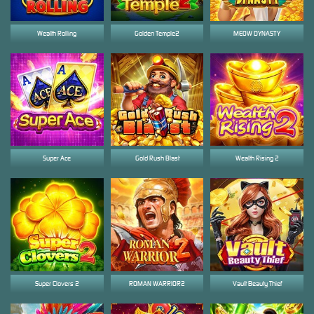
Wealth Rolling
Golden Temple2
MEOW DYNASTY
Super Ace
Gold Rush Blast
Wealth Rising 2
Super Clovers 2
ROMAN WARRIOR2
Vault Beauty Thief