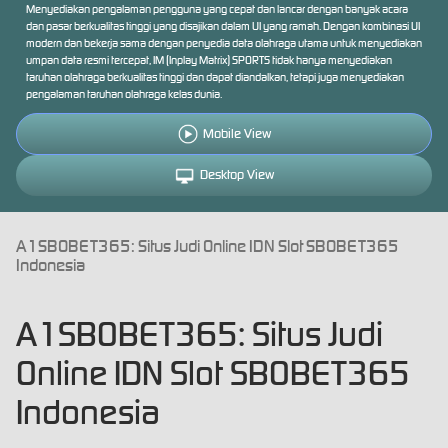
Menyediakan pengalaman pengguna yang cepat dan lancar dengan banyak acara
dan pasar berkualitas tinggi yang disajikan dalam UI yang ramah. Dengan kombinasi UI
modern dan bekerja sama dengan penyedia data olahraga utama untuk menyediakan
umpan data resmi tercepat, IM (Inplay Matrix) SPORTS tidak hanya menyediakan
taruhan olahraga berkualitas tinggi dan dapat diandalkan, tetapi juga menyediakan
pengalaman taruhan olahraga kelas dunia.
Mobile View
Desktop View
A1SBOBET365: Situs Judi Online IDN Slot SBOBET365
Indonesia
A1SBOBET365: Situs Judi
Online IDN Slot SBOBET365
Indonesia