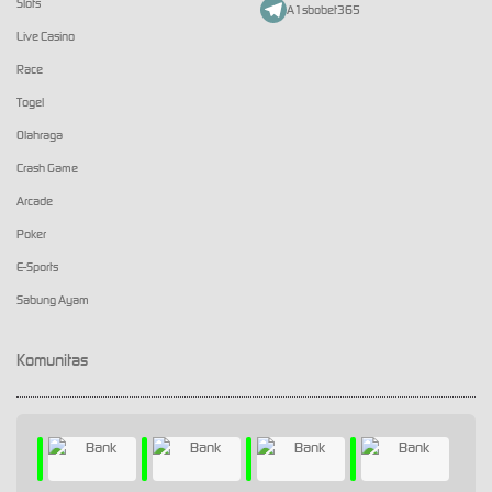
Slots
A1sbobet365
Live Casino
Race
Togel
Olahraga
Crash Game
Arcade
Poker
E-Sports
Sabung Ayam
Komunitas