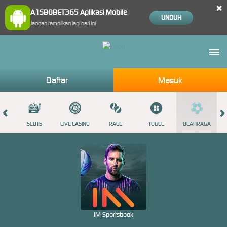
×
A1SBOBET365 Aplikasi Mobile
UNDUH
Jangan tampilkan lagi hari ini
Daftar
Masuk
MES
SLOTS
LIVE CASINO
RACE
TOGEL
OLAHRAGA
C
IM Sportsbook