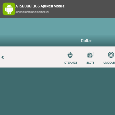
A1SBOBET365 Aplikasi Mobile
Jangan tampilkan lagi hari ini
Daftar
HOT GAMES
SLOTS
LIVE CAS