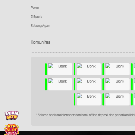
Poker
E-Sports
Sabung Ayam
Komunitas
* Selama bank maintenance dan bank offline deposit dan penarikan tida