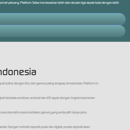
 format peluang. Platform Saba menawarkan lebih dari ratusan liga sepak bola dengan lebih
Indonesia
online dengan fitur dan games paling lengkap di indonesia. Platform ini
ngkat berbasis windows, android dan iOS apple dengan tingkat keamanan
secara otomatis masuk kedalam games yang anda pilih tanpa perlu
dia. Dengan metode deposit pulsa dan digital, proses deposit akan