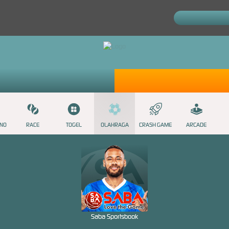
INO
RACE
TOGEL
OLAHRAGA
CRASH GAME
ARCADE
Saba Sportsbook