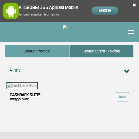
×
A1SBOBET365 Aplikasi Mobile
UNDUH
Jangan tampilkan lagi hari ini
Semua Promosi
Semua Event Provider
Slots
CASHBACK SLOTS
Detail
Tanggal akhir:
-