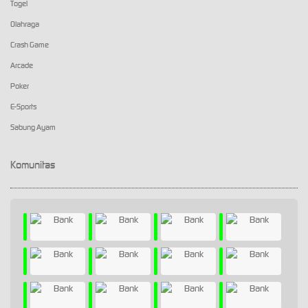
Togel
Olahraga
Crash Game
Arcade
Poker
E-Sports
Sabung Ayam
Komunitas