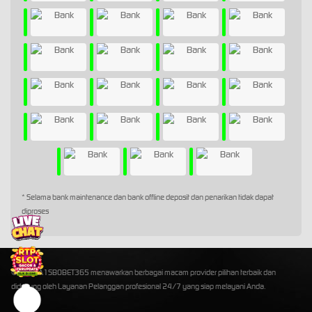
* Selama bank maintenance dan bank offline deposit dan penarikan tidak dapat
diproses
©2026 A1SBOBET365 menawarkan berbagai macam provider pilihan terbaik dan
didukung oleh Layanan Pelanggan profesional 24/7 yang siap melayani Anda.