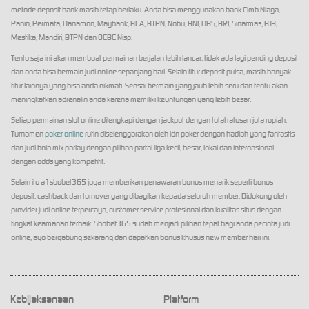
metode deposit bank masih tetap berlaku. Anda bisa menggunakan bank Cimb Niaga,
Panin, Permata, Danamon, Maybank, BCA, BTPN, Nobu, BNI, DBS, BRI, Sinarmas, BJB,
Mestika, Mandiri, BTPN dan OCBC Nisp.
Tentu saja ini akan membuat permainan berjalan lebih lancar, tidak ada lagi pending deposit
dan anda bisa bermain judi online sepanjang hari. Selain fitur deposit pulsa, masih banyak
fitur lainnya yang bisa anda nikmati. Sensai bermain yang jauh lebih seru dan tentu akan
meningkatkan adrenalin anda karena memiliki keuntungan yang lebih besar.
Setiap permainan slot online dilengkapi dengan jackpot dengan total ratusan juta rupiah.
Turnamen
poker online
rutin diselenggarakan oleh idn poker dengan hadiah yang fantastis
dan judi bola mix parlay dengan pilihan partai liga kecil, besar, lokal dan internasional
dengan odds yang kompetitif.
Selain itu a1sbobet365 juga memberikan penawaran bonus menarik seperti bonus
deposit, cashback dan turnover yang dibagikan kepada seluruh member. Didukung oleh
provider judi online terpercaya, customer service profesional dan kualitas situs dengan
tingkat keamanan terbaik. Sbobet365 sudah menjadi pilihan tepat bagi anda pecinta judi
online, ayo bergabung sekarang dan dapatkan bonus khusus new member hari ini.
Kebijaksanaan
Platform