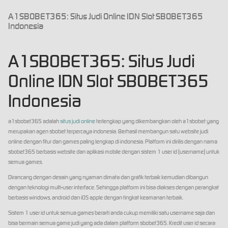
A1SBOBET365: Situs Judi Online IDN Slot SBOBET365
Indonesia
A1SBOBET365: Situs Judi
Online IDN Slot SBOBET365
Indonesia
a1sbobet365 adalah
situs judi online
terlengkap yang dikembangkan oleh a1sbobet yang
merupakan agen sbobet terpercaya indonesia. Berhasil membangun satu website judi
online dengan fitur dan games paling lengkap di indonesia. Platform ini dirilis dengan nama
sbobet365 berbasis website dan aplikasi mobile dengan sistem 1 user id (username) untuk
semua games.
Dirancang dengan desain yang nyaman dimata dan grafik terbaik kemudian dibangun
dengan teknologi multi-user interface. Sehingga platform ini bisa diakses dengan perangkat
berbasis windows, android dan iOS apple dengan tingkat keamanan terbaik.
Sistem 1 user id untuk semua games berarti anda cukup memiliki satu username saja dan
bisa bermain semua game judi yang ada dalam platform sbobet365. Kredit user id secara