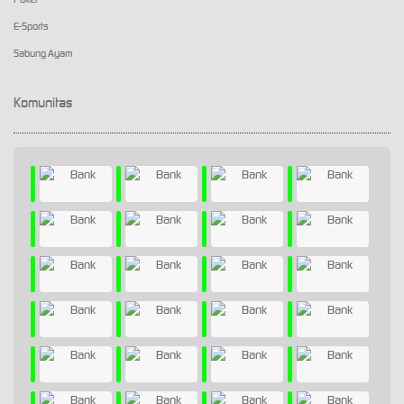
E-Sports
Sabung Ayam
Komunitas