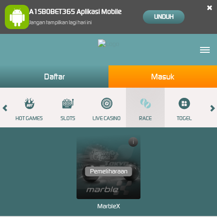
×
A1SBOBET365 Aplikasi Mobile
UNDUH
Jangan tampilkan lagi hari ini
Daftar
Masuk
HOT GAMES
SLOTS
LIVE CASINO
RACE
TOGEL
OL
i
MarbleX