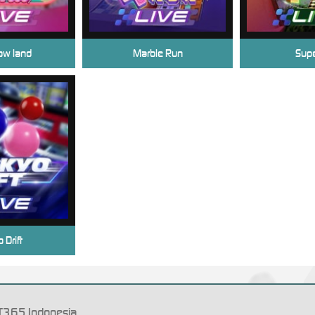
ow land
Marble Run
Supe
 Drift
ET365 Indonesia