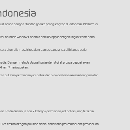
Indonesia
online dengan fitur dan games paling lengkap di indonesia. Platform ini
ngkat berbasis windows, android dan iOS apple dengan tingkat keamanan
secara otomatis masuk kedalam games yang anda pilih tanpa perlu
ia. Dengan metode deposit pulsa dan digital, proses deposit akan
24 jam 7 hari sepekan.
kan puluhan permainan judi online dari provider ternama asia tenggara dan
unia. Pada dasarnya ada 7 kategori permainan judi online yang tersedia
Live casino dengan puluhan dealer cantik dan profesional dari provider ion