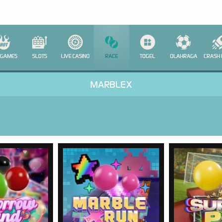
 GAMES
SLOTS
LIVE CASINO
RACE
TOGEL
OLAHRAGA
CRASH
MARBLEX