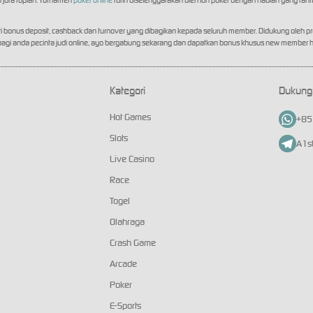
n juta rupiah. Turnamen
poker online
rutin diselenggarakan oleh idn poker dengan hadiah yang fantasti
onus deposit, cashback dan turnover yang dibagikan kepada seluruh member. Didukung oleh provide
agi anda pecinta judi online, ayo bergabung sekarang dan dapatkan bonus khusus new member har
Kategori
Dukung
Hot Games
+85
Slots
A1s
Live Casino
Race
Togel
Olahraga
Crash Game
Arcade
Poker
E-Sports