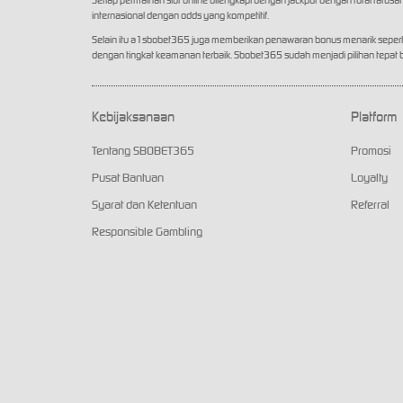
Setiap permainan slot online dilengkapi dengan jackpot dengan total ratusa
internasional dengan odds yang kompetitif.
Selain itu a1sbobet365 juga memberikan penawaran bonus menarik seperti b
dengan tingkat keamanan terbaik. Sbobet365 sudah menjadi pilihan tepat b
Kebijaksanaan
Platform
Tentang SBOBET365
Promosi
Pusat Bantuan
Loyalty
Syarat dan Ketentuan
Referral
Responsible Gambling