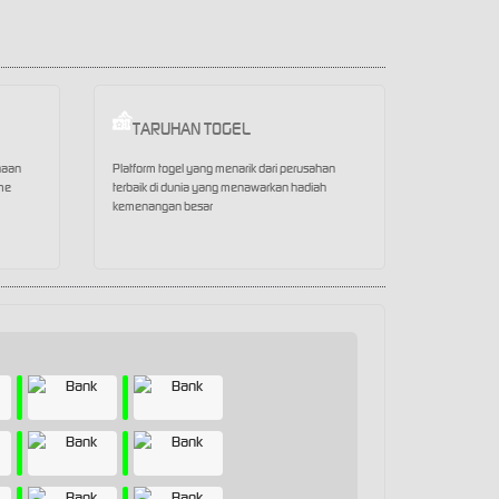
TARUHAN TOGEL
haan
Platform togel yang menarik dari perusahan
ame
terbaik di dunia yang menawarkan hadiah
kemenangan besar