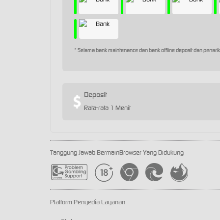
* Selama bank maintenance dan bank offline deposit dan penarik
Deposit
Rata-rata 1 Menit
Tanggung Jawab Bermain
Browser Yang Didukung
Platform Penyedia Layanan