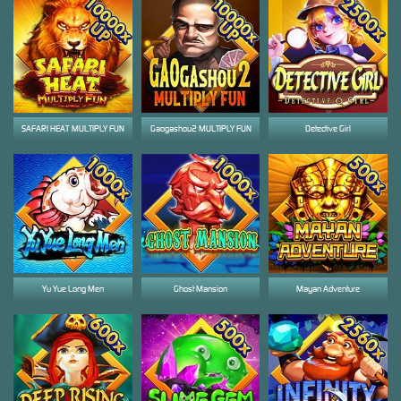
SAFARI HEAT-MULTIPLY FUN
Gaogashou2 MULTIPLY FUN
Detective Girl
Yu Yue Long Men
Ghost Mansion
Mayan Adventure