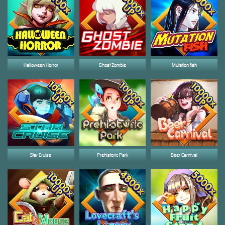
Halloween Horror
Ghost Zombie
Mutation fish
Star Cruise
Prehistoric Park
Beer Carnival