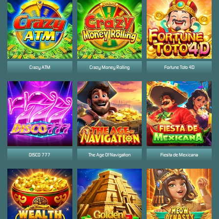
Crazy ATM
Crazy Money Rolling
Fortune Toto 4D
DISCO 777
The Age Of Navigation
Fiesta de Mexicana