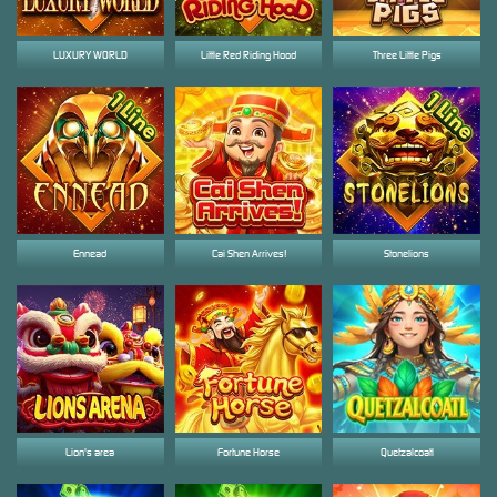
LUXURY WORLD
Little Red Riding Hood
Three Little Pigs
Ennead
Cai Shen Arrives!
Stonelions
Lion's area
Fortune Horse
Quetzalcoatl