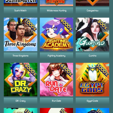
Sushi Match
Wilderness Hunting
Gaogashou
Three Kingdoms
Fighting Academy
Gumiho
DR. Crazy
Run Date
Egypt Gods