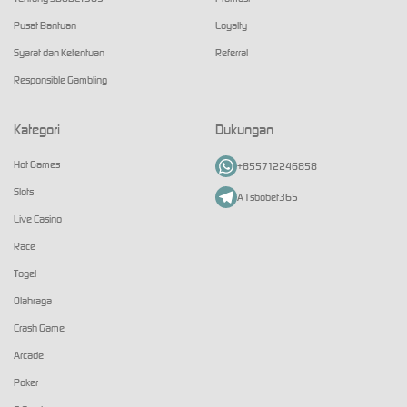
Pusat Bantuan
Loyalty
Syarat dan Ketentuan
Referral
Responsible Gambling
Kategori
Dukungan
Hot Games
+855712246858
Slots
A1sbobet365
Live Casino
Race
Togel
Olahraga
Crash Game
Arcade
Poker