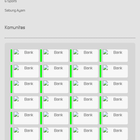
E-Sports
Sabung Ayam
Komunitas