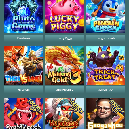
Pluto Gems
Lucky Piggy
Penguin Smash
Thor vs Loki
Mahjong Gold 3
TRICK OR TREAT