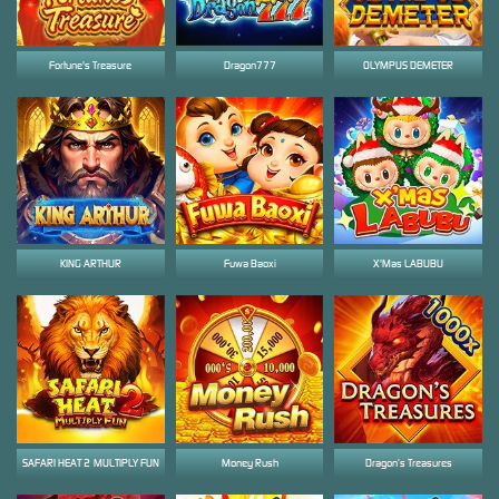
Fortune's Treasure
Dragon777
OLYMPUS DEMETER
KING ARTHUR
Fuwa Baoxi
X'Mas LABUBU
SAFARI HEAT 2-MULTIPLY FUN
Money Rush
Dragon’s Treasures