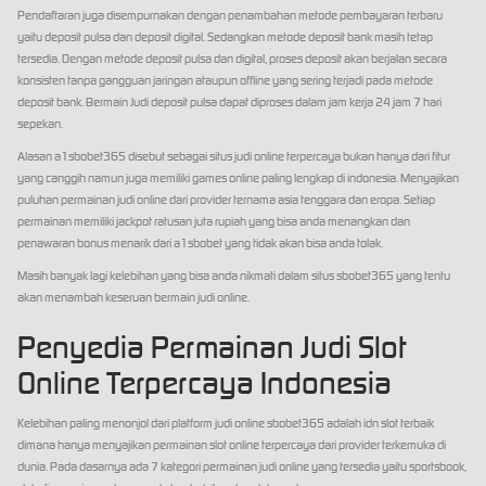
Pendaftaran juga disempurnakan dengan penambahan metode pembayaran terbaru
yaitu deposit pulsa dan deposit digital. Sedangkan metode deposit bank masih tetap
tersedia. Dengan metode deposit pulsa dan digital, proses deposit akan berjalan secara
konsisten tanpa gangguan jaringan ataupun offline yang sering terjadi pada metode
deposit bank. Bermain Judi deposit pulsa dapat diproses dalam jam kerja 24 jam 7 hari
sepekan.
Alasan a1sbobet365 disebut sebagai situs judi online terpercaya bukan hanya dari fitur
yang canggih namun juga memiliki games online paling lengkap di indonesia. Menyajikan
puluhan permainan judi online dari provider ternama asia tenggara dan eropa. Setiap
permainan memiliki jackpot ratusan juta rupiah yang bisa anda menangkan dan
penawaran bonus menarik dari a1sbobet yang tidak akan bisa anda tolak.
Masih banyak lagi kelebihan yang bisa anda nikmati dalam situs sbobet365 yang tentu
akan menambah keseruan bermain judi online.
Penyedia Permainan Judi Slot
Online Terpercaya Indonesia
Kelebihan paling menonjol dari platform judi online sbobet365 adalah idn slot terbaik
dimana hanya menyajikan permainan slot online terpercaya dari provider terkemuka di
dunia. Pada dasarnya ada 7 kategori permainan judi online yang tersedia yaitu sportsbook,