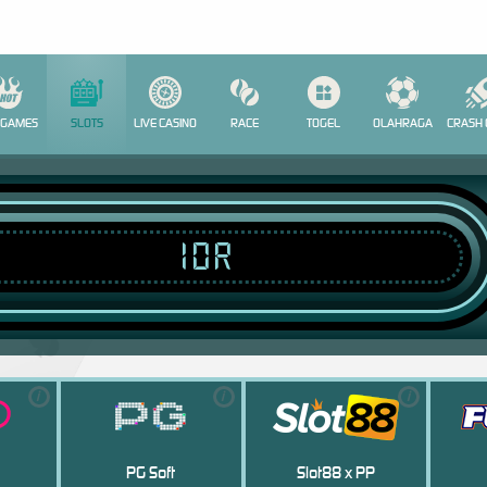
 GAMES
SLOTS
LIVE CASINO
RACE
TOGEL
OLAHRAGA
CRASH
IDR
i
i
i
a
PG Soft
Slot88 x PP