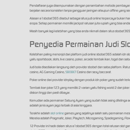
Pendaftaran juga disempurnakan dengan penambahan metode pembayaran terb
berjalan secara konsisten tanpa gangguan jaringan ataupun offline yang ser
Alasan a1sbobet365 disebut sebagai situs judi online terpercaya bukan han
eropa. Setiap permainan memiliki jackpot ratusan juta rupiah yang bisa a
Masih banyak lagi kelebihan yang bisa anda nikmati dalam situs sbobet36
Penyedia Permainan Judi Slo
Kelebihan paling menonjol dari platform judi online sbobet365 adalah idn s
yaitu sportsbook, slots, live casino, poker, arcade tembak ikan, togel dan s
Judi bola disediakan langsung oleh provider sbobet dan saba platform. Ratu
casino, AG Gaming Casino,
SBOBET
Casino dan sexy baccarat.
Poker online dari provider idnplay dengan produk idn poker yang sudah terk
Tembak ikan joker123 yang memiliki 2 varian yaitu fishing world 2 dan joke
diskon tinggi dan pasti dibayar.
Kemudian ada permainan Sabung Ayam yang sudah tidak asing ditelinga and
adalah jenis ayam jago terbaik di asia tenggara.
Terakhir adalah
slot online
games yang sejatinya salah satu permainan mesin
Mereka adalah Pragmatic, Joker, Playtech, Microgaming, Spadegaming, Flow 
12 Provider ini hadir dalam situs a1sbobet365 dengan total ratusan slot g