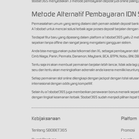
sbobet365 menyediakan 3 metode pembayaran deposit judi online paling pra
Metode Alternatif Pembayaran IDN S
Permasalahan umum yang sering dialami oleh pemain adalah deposit bank y
A1sbobet untuk mencari solusi terbaik agar proses deposit berjalan dengan 
Terdapat fitur baru yang dipasang dalam platform a1sbobet365 yaitu 2 metode
sepekan tanpa offline dan sangat jarang mengalami gangguan sistem.
Anda bisa menggunakan pulsa telkomsel dan XL sebagai pembayaran slot de
Cimb Niaga, Panin, Permata, Danamon, Maybank, BCA, BTPN, Nobu, BNI, DBS,
Tentu saja ini akan membuat permainan berjalan lebih lancar, tidak ada lagi 
seru dan tentu akan meningkatkan adrenalin anda karena memiliki keuntung
Setiap permainan slot online dilengkapi dengan jackpot dengan total ratusa
internasional dengan odds yang kompetitif.
Selain itu a1sbobet365 juga memberikan penawaran bonus menarik seperti b
dengan tingkat keamanan terbaik. Sbobet365 sudah menjadi pilihan tepat b
Kebijaksanaan
Platform
Tentang SBOBET365
Promosi