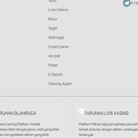
Slots
A1s
Live Casino
Race
Togel
Olahraga
Crash Game
Arcade
Poker
E-Sports
Sabung Ayam
RUHAN OLAHRAGA
TARUHAN LIVE KASINO
ook Gaming Platform Terbaik
Platform Pilihan bagi perusahaan-perusa
kan lebih banyak game, odds yang lebih
terbaik di dunia, dengan pilihan variasi g
 dan menyediakan pilihan yang lebih
terbanyak