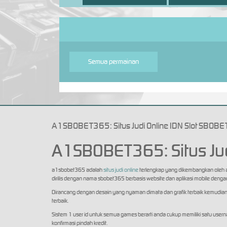
Semua permainan
A1SBOBET365: Situs Judi Online IDN Slot SBOB
A1SBOBET365: Situs Jud
a1sbobet365 adalah
situs judi online
terlengkap yang dikembangkan oleh a1
dirilis dengan nama sbobet365 berbasis website dan aplikasi mobile denga
Dirancang dengan desain yang nyaman dimata dan grafik terbaik kemudian d
terbaik.
Sistem 1 user id untuk semua games berarti anda cukup memiliki satu user
konfirmasi pindah kredit.