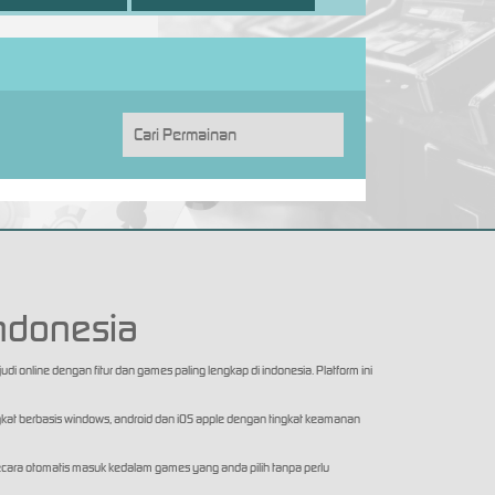
IDR
742,080.00
Wild Ape #3258
febry1****3
IDR
731,200.00
Wild Bounty Showdown
wls****e
IDR
604,800.00
Wild Ape #3258
can****8
IDR
582,300.00
Gates of Olympus 1000
Indonesia
can****8
IDR
528,150.00
Gates of Olympus 1000
online dengan fitur dan games paling lengkap di indonesia. Platform ini
can****8
IDR
463,700.00
ngkat berbasis windows, android dan iOS apple dengan tingkat keamanan
Gates of Olympus 1000
secara otomatis masuk kedalam games yang anda pilih tanpa perlu
yonat****1
IDR
410,550.00