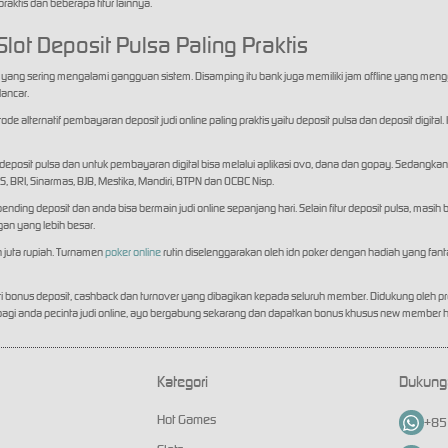
ktis dan beberapa fitur lainnya.
lot Deposit Pulsa Paling Praktis
ang sering mengalami gangguan sistem. Disamping itu bank juga memiliki jam offline yang mengg
lancar.
 alternatif pembayaran deposit judi online paling praktis yaitu deposit pulsa dan deposit digital.
posit pulsa dan untuk pembayaran digital bisa melalui aplikasi ovo, dana dan gopay. Sedangka
 BRI, Sinarmas, BJB, Mestika, Mandiri, BTPN dan OCBC Nisp.
pending deposit dan anda bisa bermain judi online sepanjang hari. Selain fitur deposit pulsa, masih
an yang lebih besar.
n juta rupiah. Turnamen
poker online
rutin diselenggarakan oleh idn poker dengan hadiah yang fantasti
onus deposit, cashback dan turnover yang dibagikan kepada seluruh member. Didukung oleh provide
agi anda pecinta judi online, ayo bergabung sekarang dan dapatkan bonus khusus new member har
Kategori
Dukung
Hot Games
+85