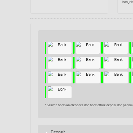
banyak 
* Selama bank maintenance dan bank offline deposit dan penarik
Deposit