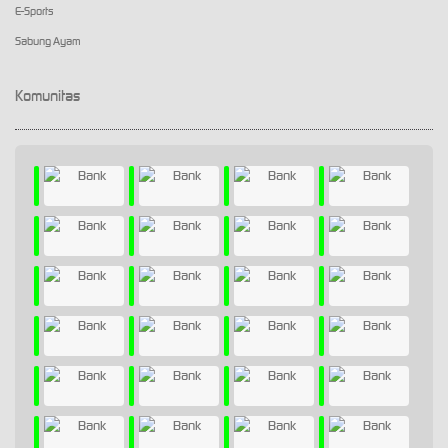
E-Sports
Sabung Ayam
Komunitas