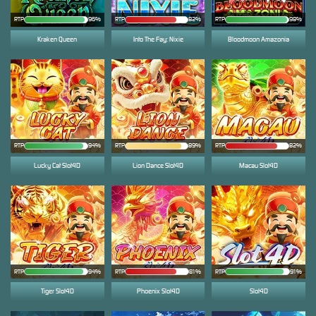
RTP
96%
RTP
82%
RTP
98%
Kraken Queen
Into The Fay: Nixie
Bloodmoon Amazonia
RTP
94%
RTP
89%
RTP
82%
Lucky Cat Slot4D
Lion Dance Slot4D
Macau Slot4D
RTP
94%
RTP
81%
RTP
91%
Tiger Slot4D
Phoenix Slot4D
Slot4D