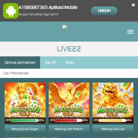
×
A1SBOBET365 Aplikasi Mobile
UNDUH
Jangan tampilkan lagi hari ini
LIVE22
Semua permainan
Top 20
Slots
RTP
95%
RTP
82%
RTP
86%
Mahjong Gold: Dragon
Mahjong Gold: Phoenix
Mahjong Gold: Lion