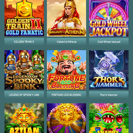
GOLDEN TRAIN 2
Valiant of Athena
Gold Wheel Jackpot
LEGEND OF SPOOKY LINK
FORTUNE GOD BLESSING
Thor's Hammer