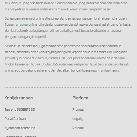
fitur lainnya yang bisa anda nikmati. Sensai bermain yang jauh lebih seru dan tentu akan
meningkatkan adrenalin anda karena memiliki keuntungan yang lebih besar.
Setiap permainan slot online dilengkapi dengan jackpot dengan total ratusan juta rupiah.
Turnamen
poker online
rutin diselenggarakan oleh idn poker dengan hadiah yang fantastis
dan judi bola mix parlay dengan pilihan partai liga kecil, besar, lokal dan internasional
dengan odds yang kompetitif.
Selain itu a1sbobet365 juga memberikan penawaran bonus menarik seperti bonus
deposit, cashback dan turnover yang dibagikan kepada seluruh member. Didukung oleh
provider judi online terpercaya, customer service profesional dan kualitas situs dengan
tingkat keamanan terbaik. Sbobet365 sudah menjadi pilihan tepat bagi anda pecinta judi
online, ayo bergabung sekarang dan dapatkan bonus khusus new member hari ini.
Kebijaksanaan
Platform
Tentang SBOBET365
Promosi
Pusat Bantuan
Loyalty
Syarat dan Ketentuan
Referral
Responsible Gambling