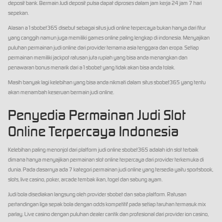
deposit bank. Bermain Judi deposit pulsa dapat diproses dalam jam kerja 24 jam 7 hari
sepekan.
Alasan a1sbobet365 disebut sebagai situs judi online terpercaya bukan hanya dari fitur
yang canggih namun juga memiliki games online paling lengkap di indonesia. Menyajikan
puluhan permainan judi online dari provider ternama asia tenggara dan eropa. Setiap
permainan memiliki jackpot ratusan juta rupiah yang bisa anda menangkan dan
penawaran bonus menarik dari a1sbobet yang tidak akan bisa anda tolak.
Masih banyak lagi kelebihan yang bisa anda nikmati dalam situs sbobet365 yang tentu
akan menambah keseruan bermain judi online.
Penyedia Permainan Judi Slot
Online Terpercaya Indonesia
Kelebihan paling menonjol dari platform judi online sbobet365 adalah idn slot terbaik
dimana hanya menyajikan permainan slot online terpercaya dari provider terkemuka di
dunia. Pada dasarnya ada 7 kategori permainan judi online yang tersedia yaitu sportsbook,
slots, live casino, poker, arcade tembak ikan, togel dan sabung ayam.
Judi bola disediakan langsung oleh provider sbobet dan saba platform. Ratusan
pertandingan liga sepak bola dengan odds kompetitif pada setiap taruhan termasuk mix
parlay. Live casino dengan puluhan dealer cantik dan profesional dari provider ion casino,