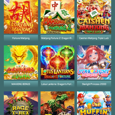
Fortune Mahjong
Mahjong Fortune 2: Dragon Riches
Caishen Mahjong: Triple Luck
MAHJONG BONUS
Lotus Lanterns: Dragon's Fortune
Starlight Princess 2000