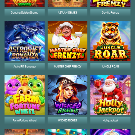
Dancing Golden Drums
AZTLAN GEMS3
Devil’s Frenzy
Astro Rift Bonanza
MASTER CHEF FRENZY
JUNGLE ROAR
Farm Fortune Wheel
WICKED RICHES
Holly Jackpot