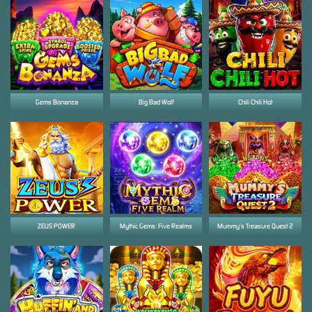
Gems Bonanza
Big Bad Wolf
Chili Chili Hot
ZEUS POWER
Mythic Gems: Five Realms
Mummy’s Treasure Quest 2