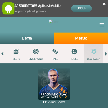
×
A1SBOBET365 Aplikasi Mobile
UNDUH
Jangan tampilkan lagi hari ini
Daftar
Masuk
MES
SLOTS
LIVE CASINO
RACE
TOGEL
OLAHRAGA
C
PP Virtual Sports