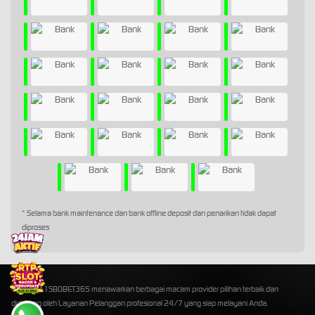
* Selama bank maintenance dan bank offline deposit dan penarikan tidak dapat
diproses
©2026 A1SBOBET365 menawarkan berbagai macam provider pilihan terbaik dan
didukung oleh Layanan Pelanggan profesional 24/7 yang siap melayani Anda.