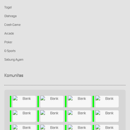
Togel
Olahraga
Crash Game
Arcade
Poker
E-Sports
Sabung Ayam
Komunitas