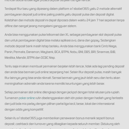
Terdapat fitur baru yang dipasang dalam platform a1sbobet365 yaitu 2 metode alternatif
pembayaran deposit judi online paling praktis yaitu deposit pulsa dan deposit digital.
Kelebihan dari metode deposit ini dapat diproses dalam waktu 24 jam 7 hari sepekan tanpa
offline dan sangat jarang mengalami gangguan sistem.
Anda bisa menggunakan pulsa telkomsel dan XL sebagai pembayaran slot deposit pulsa
dan untuk pembayaran digital bisa melalui aplikasi ovo, dana dan gopay. Sedangkan
metode deposit bank masih tetap berlaku. Anda bisa menggunakan bank Cimb Niaga,
Panin, Permata, Danamon, Maybank, BCA, BTPN, Nobu, BNI, DBS, BRI, Sinarmas, BJB,
Mestika, Mandiri, BTPN dan OCBC Nisp.
Tentu saja ini akan membuat permainan berjalan lebih lancar, tidak ada lagi pending deposit
dan anda bisa bermain judi online sepanjang hari. Selain fitur deposit pulsa, masih banyak
fitur lainnya yang bisa anda nikmati. Sensai bermain yang jauh lebih seru dan tentu akan
meningkatkan adrenalin anda karena memiliki keuntungan yang lebih besar.
Setiap permainan slot online dilengkapi dengan jackpot dengan total ratusan juta rupiah.
Turnamen
poker online
rutin diselenggarakan oleh idn poker dengan hadiah yang fantastis
dan judi bola mix parlay dengan pilihan partai liga kecil, besar, lokal dan internasional
dengan odds yang kompetitif.
Selain itu a1sbobet365 juga memberikan penawaran bonus menarik seperti bonus
deposit, cashback dan turnover yang dibagikan kepada seluruh member. Didukung oleh