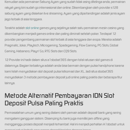
Kemudian ada permainan Sabung Ayam yang sudah tidak asing ditelinga anda, permainan
rakyat yang kini sudah go internasional dan online. Dikembangkan oleh provider s128
sabung ayam yang disiarkan live streaming. Ayam yang dipertandingan adalah jenis ayam
jago terbaik di asia tenggara.
Terakhir adalah
slot online
games yang sejatinya salah satu permainan mesin casino yang
dikembangkan menjadi games online dan paling diminati setelah poker. Terdapat 12
provider pengembang permainan slot terbaik di asia tenggara dan eropa. Mereka adalah
Pragmatic, Joker, Playtech, Microgaming, Spadegaming, Flow Gaming, PG Slots, Global
Gaming, Habanero, Playn' Go, RTG Slots dan CQ9 Slots.
12 Provider ini hadir dalam situs a1sbobet365 dengan total ratusan slot games di
dalamnya. Bagian terbaiknya adalah anda bisa bermain dengan pulsa handphone karena
kami telah menyediakan slot deposit pulsa telkomsel dan XL. Jadi situs sbobet365
menyediakan 3 metode pembayaran deposit judi online paling praktis dan beberapa fitur
lainnya.
Metode Alternatif Pembayaran IDN Slot
Deposit Pulsa Paling Praktis
Permasalahan umum yang sering dialami oleh pemain adalah deposit bank yang sering
mengalami gangguan sistem. Disamping itu bank juga memiliki jam offline yang
mengganggu proses deposit menjadi terhambat. Hal ini menjadi perhatian A1sbobet untuk
mencari solusi terbaik agar proses deposit berjalan dengan lancar.