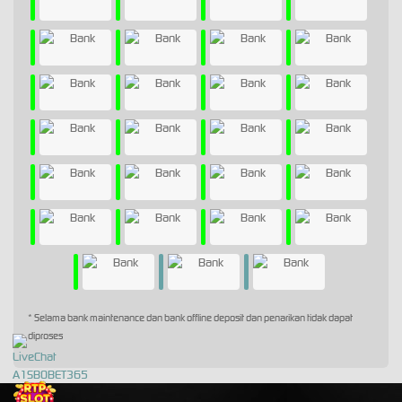
* Selama bank maintenance dan bank offline deposit dan penarikan tidak dapat
diproses