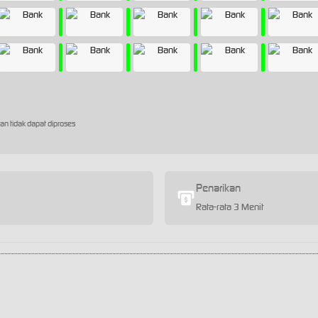
an tidak dapat diproses
Penarikan
Rata-rata 3 Menit