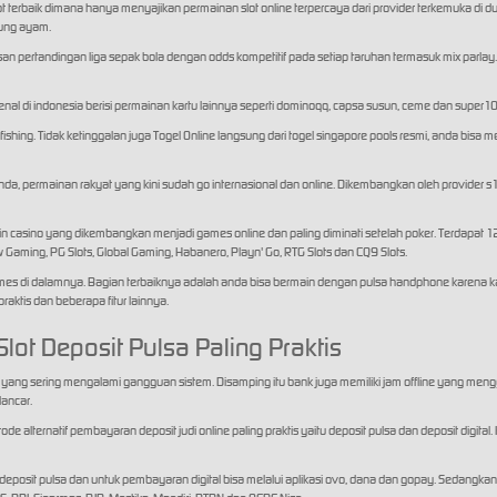
lot terbaik dimana hanya menyajikan permainan slot online terpercaya dari provider terkemuka di d
abung ayam.
san pertandingan liga sepak bola dengan odds kompetitif pada setiap taruhan termasuk mix parlay. 
enal di indonesia berisi permainan kartu lainnya seperti dominoqq, capsa susun, ceme dan super10
r fishing. Tidak ketinggalan juga Togel Online langsung dari togel singapore pools resmi, anda b
a, permainan rakyat yang kini sudah go internasional dan online. Dikembangkan oleh provider 
 casino yang dikembangkan menjadi games online dan paling diminati setelah poker. Terdapat 12
Gaming, PG Slots, Global Gaming, Habanero, Playn' Go, RTG Slots dan CQ9 Slots.
ames di dalamnya. Bagian terbaiknya adalah anda bisa bermain dengan pulsa handphone karena kam
ktis dan beberapa fitur lainnya.
lot Deposit Pulsa Paling Praktis
ang sering mengalami gangguan sistem. Disamping itu bank juga memiliki jam offline yang mengg
lancar.
 alternatif pembayaran deposit judi online paling praktis yaitu deposit pulsa dan deposit digital.
posit pulsa dan untuk pembayaran digital bisa melalui aplikasi ovo, dana dan gopay. Sedangka