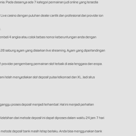
unia. Pada dasarnya ada 7 kategori permainan judi online yang tersedia
Live casino dengan puluhan dealer cantik dan profesional dari provider ion
.
isa membeli 4 angka atau colok bebas nomor keberuntungan anda dengan
s128 sabung ayam yang disiarkan live streaming. Ayam yang dipertandingan
 provider pengembang permainan slot terbaik di asia tenggara dan eropa.
i telah menyediakan slot deposit pulsa telkomsel dan XL. Jadi situs
anggu proses deposit menjadi terhambat. Hal ini menjadi perhatian
 Kelebihan dari metode deposit ini dapat diproses dalam waktu 24 jam 7 hari
n metode deposit bank masih tetap berlaku. Anda bisa menggunakan bank