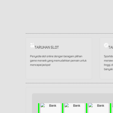
TARUHAN SLOT
TA
Penyedia slot online dengan beragam pilihan
Sportsb
game menarik yang memudahkan pemain untuk
menawar
mencapai jackpot
tinggi,
banyak 