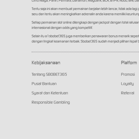
Cimb Niaga, Panin, Permata, Danamon, Maybank, BCA, BTPN, Nobu, BNI, DBS,
Tentu saja ini akan membuat permainan berjalan lebih lancar, tidak ada lagi 
seru dan tentu akan meningkatkan adrenalin anda karena memiliki keuntung
Setiap permainan slot online dilengkapi dengan jackpot dengan total ratusa
internasional dengan odds yang kompetitif.
Selain itu a1sbobet365 juga memberikan penawaran bonus menarik seperti b
dengan tingkat keamanan terbaik. Sbobet365 sudah menjadi pilihan tepat b
Kebijaksanaan
Platform
Tentang SBOBET365
Promosi
Pusat Bantuan
Loyalty
Syarat dan Ketentuan
Referral
Responsible Gambling