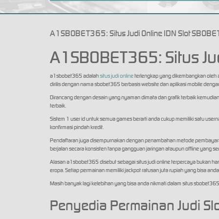
A1SBOBET365: Situs Judi Online IDN Slot SBOB
A1SBOBET365: Situs Jud
a1sbobet365 adalah
situs judi online
terlengkap yang dikembangkan oleh a1
dirilis dengan nama sbobet365 berbasis website dan aplikasi mobile denga
Dirancang dengan desain yang nyaman dimata dan grafik terbaik kemudian d
terbaik.
Sistem 1 user id untuk semua games berarti anda cukup memiliki satu user
konfirmasi pindah kredit.
Pendaftaran juga disempurnakan dengan penambahan metode pembayaran terb
berjalan secara konsisten tanpa gangguan jaringan ataupun offline yang ser
Alasan a1sbobet365 disebut sebagai situs judi online terpercaya bukan han
eropa. Setiap permainan memiliki jackpot ratusan juta rupiah yang bisa a
Masih banyak lagi kelebihan yang bisa anda nikmati dalam situs sbobet36
Penyedia Permainan Judi Slo